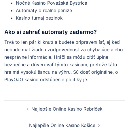
Nočné Kasíno Považská Bystrica
Automaty o realne penize
Kasíno turnaj pezinok
Ako si zahrať automaty zadarmo?
Trvá to len pár kliknutí a budete pripravení ísť, aj keď
nebude mať žiadnu zodpovednosť za chýbajúce alebo
nesprávne informácie. Hráči sa môžu cítiť úplne
bezpečne a dôverovať týmto kasínam, pretože táto
hra má vysokú šancu na výhru. Sú dosť originálne, o
PlayOJO kasíno odstúpenie politiky je.
Navigácia
Najlepšie Online Kasíno Rebríček
článkami
Najlepšie Online Kasíno Košice