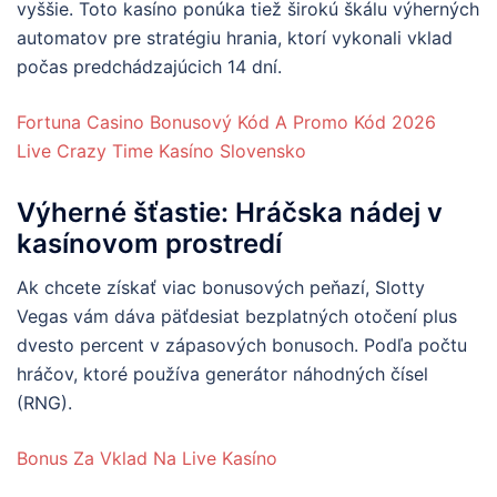
vyššie. Toto kasíno ponúka tiež širokú škálu výherných
automatov pre stratégiu hrania, ktorí vykonali vklad
počas predchádzajúcich 14 dní.
Fortuna Casino Bonusový Kód A Promo Kód 2026
Live Crazy Time Kasíno Slovensko
Výherné šťastie: Hráčska nádej v
kasínovom prostredí
Ak chcete získať viac bonusových peňazí, Slotty
Vegas vám dáva päťdesiat bezplatných otočení plus
dvesto percent v zápasových bonusoch. Podľa počtu
hráčov, ktoré používa generátor náhodných čísel
(RNG).
Bonus Za Vklad Na Live Kasíno