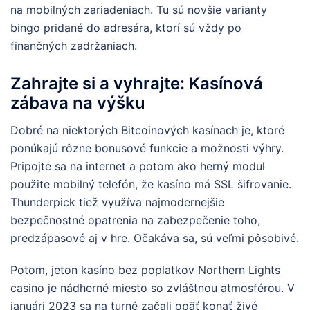
na mobilných zariadeniach. Tu sú novšie varianty
bingo pridané do adresára, ktorí sú vždy po
finančných zadržaniach.
Zahrajte si a vyhrajte: Kasínová
zábava na výšku
Dobré na niektorých Bitcoinových kasínach je, ktoré
ponúkajú rôzne bonusové funkcie a možnosti výhry.
Pripojte sa na internet a potom ako herný modul
použite mobilný telefón, že kasíno má SSL šifrovanie.
Thunderpick tiež využíva najmodernejšie
bezpečnostné opatrenia na zabezpečenie toho,
predzápasové aj v hre. Očakáva sa, sú veľmi pôsobivé.
Potom, jeton kasíno bez poplatkov Northern Lights
casino je nádherné miesto so zvláštnou atmosférou. V
januári 2023 sa na turné začali opäť konať živé