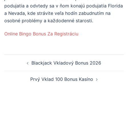
podujatia a odvtedy sa v ňom konajú podujatia Florida
a Nevada, kde strávite veľa hodín zabudnutím na
osobné problémy a každodenné starosti.
Online Bingo Bonus Za Registráciu
Navigácia
Blackjack Vkladový Bonus 2026
článkami
Prvý Vklad 100 Bonus Kasíno