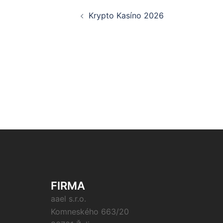
Navigácia
Krypto Kasíno 2026
článkami
FIRMA
aael s.r.o.
Komneského 663/20