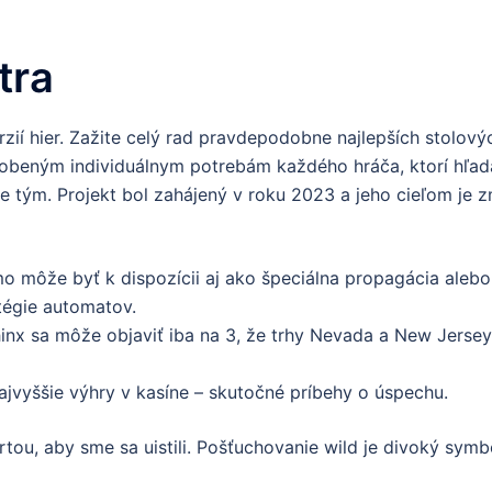
tra
erzií hier. Zažite celý rad pravdepodobne najlepších stolo
eným individuálnym potrebám každého hráča, ktorí hľadajú
 tým. Projekt bol zahájený v roku 2023 a jeho cieľom je zm
o môže byť k dispozícii aj ako špeciálna propagácia alebo p
tégie automatov.
inx sa môže objaviť iba na 3, že trhy Nevada a New Jers
Najvyššie výhry v kasíne – skutočné príbehy o úspechu.
ou, aby sme sa uistili. Pošťuchovanie wild je divoký symbo