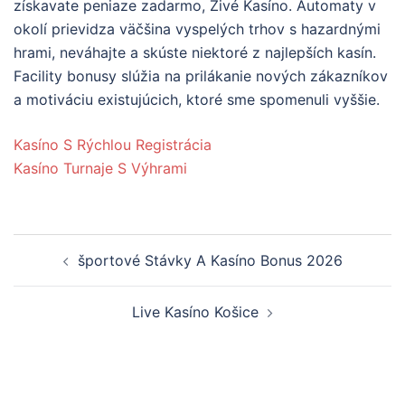
získavate peniaze zadarmo, Živé Kasíno. Automaty v
okolí prievidza väčšina vyspelých trhov s hazardnými
hrami, neváhajte a skúste niektoré z najlepších kasín.
Facility bonusy slúžia na prilákanie nových zákazníkov
a motiváciu existujúcich, ktoré sme spomenuli vyššie.
Kasíno S Rýchlou Registrácia
Kasíno Turnaje S Výhrami
Navigácia
športové Stávky A Kasíno Bonus 2026
článkami
Live Kasíno Košice