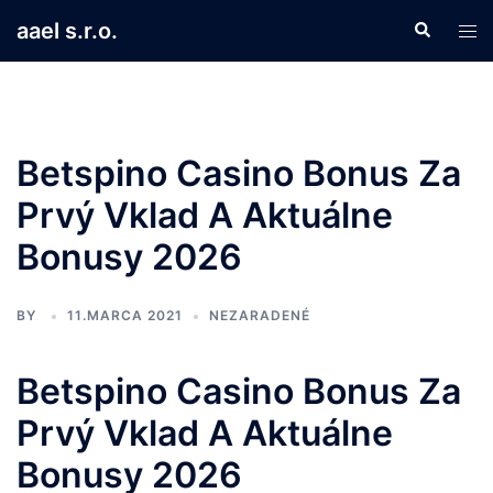
Preskočiť
aael s.r.o.
Search
Tog
na
men
obsah
Betspino Casino Bonus Za
Prvý Vklad A Aktuálne
Bonusy 2026
BY
11.MARCA 2021
NEZARADENÉ
Betspino Casino Bonus Za
Prvý Vklad A Aktuálne
Bonusy 2026