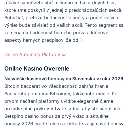
rukáve sa môžete stať milionárom hazardných hier,
ktoré sme poskytli v jednej z predchádzajúcich sekcií.
Bohužiaľ, pretože budúcnosť planéty a počet vašich
výhier bude závisieť od vašich akcií. Tento segment sa
zameria na budúcnosť herného práva a kľúčové
aspekty herných predpisov, že od 1.
Online Automaty Platba Visa
Online Kasíno Overenie
Najväčšie kasínové bonusy na Slovensku v roku 2026.
Bitcoin baccarat vo všeobecnosti zahŕňa hranie
Baccaratu pomocou Bitcoinov, takže informácie. Pri
prvom načítaní platformy uvidíte elegantné čierne
pozadie plné prvkov v tvare srdca, aby ste si boli istí.
Betspino casino bonus za prvý vklad a aktuálne
bonusy 2026 hrajte ruletu a získajte zaujímavé bonusy