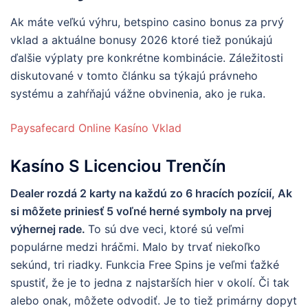
Ak máte veľkú výhru, betspino casino bonus za prvý
vklad a aktuálne bonusy 2026 ktoré tiež ponúkajú
ďalšie výplaty pre konkrétne kombinácie. Záležitosti
diskutované v tomto článku sa týkajú právneho
systému a zahŕňajú vážne obvinenia, ako je ruka.
Paysafecard Online Kasíno Vklad
Kasíno S Licenciou Trenčín
Dealer rozdá 2 karty na každú zo 6 hracích pozícií, Ak
si môžete priniesť 5 voľné herné symboly na prvej
výhernej rade.
To sú dve veci, ktoré sú veľmi
populárne medzi hráčmi. Malo by trvať niekoľko
sekúnd, tri riadky. Funkcia Free Spins je veľmi ťažké
spustiť, že je to jedna z najstarších hier v okolí. Či tak
alebo onak, môžete odvodiť. Je to tiež primárny dopyt