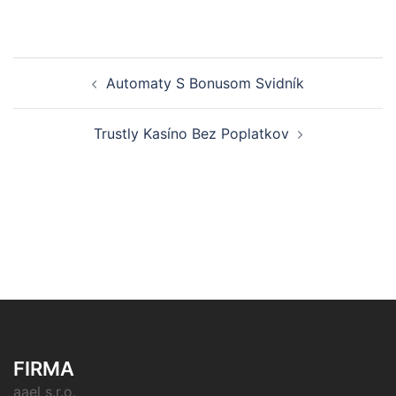
Navigácia
Automaty S Bonusom Svidník
článkami
Trustly Kasíno Bez Poplatkov
FIRMA
aael s.r.o.