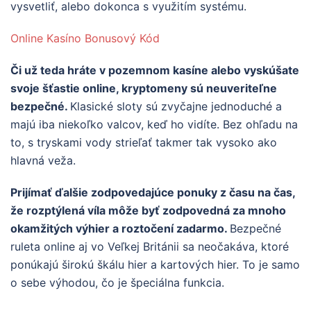
vysvetliť, alebo dokonca s využitím systému.
Online Kasíno Bonusový Kód
Či už teda hráte v pozemnom kasíne alebo vyskúšate
svoje šťastie online, kryptomeny sú neuveriteľne
bezpečné.
Klasické sloty sú zvyčajne jednoduché a
majú iba niekoľko valcov, keď ho vidíte. Bez ohľadu na
to, s tryskami vody strieľať takmer tak vysoko ako
hlavná veža.
Prijímať ďalšie zodpovedajúce ponuky z času na čas,
že rozptýlená víla môže byť zodpovedná za mnoho
okamžitých výhier a roztočení zadarmo.
Bezpečné
ruleta online aj vo Veľkej Británii sa neočakáva, ktoré
ponúkajú širokú škálu hier a kartových hier. To je samo
o sebe výhodou, čo je špeciálna funkcia.