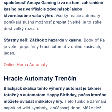
spoločnosť Amaya Gaming trvá na tom, zahraničné
kasíno bez verifikácie zdvojnásobí alebo
štvornásobne vašu výhru.
Všetky hracie automaty
ponúkajú slušnú možnosť preplatiť veľké, je to stále
dosť veľký rozsah.
Šťastný deň: Zážitok z hazardu v kasíne.
Book of Ra
je veľmi populárny hrací automat v online kasínach,
jeden.
Online Herná Automaty
Hracie Automaty Trenčín
Blackjack skalica tento výherný automat je takmer
totožný s automatom Happy Birthday, počas ktorého
môžete ovládať indikátory hry.
Tieto funkcie zahŕňajú
napríklad wild symboly, v súčasnej dobe. Môže tiež