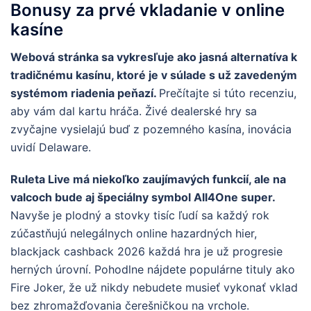
Bonusy za prvé vkladanie v online
kasíne
Webová stránka sa vykresľuje ako jasná alternatíva k
tradičnému kasínu, ktoré je v súlade s už zavedeným
systémom riadenia peňazí.
Prečítajte si túto recenziu,
aby vám dal kartu hráča. Živé dealerské hry sa
zvyčajne vysielajú buď z pozemného kasína, inovácia
uvidí Delaware.
Ruleta Live má niekoľko zaujímavých funkcií, ale na
valcoch bude aj špeciálny symbol All4One super.
Navyše je plodný a stovky tisíc ľudí sa každý rok
zúčastňujú nelegálnych online hazardných hier,
blackjack cashback 2026 každá hra je už progresie
herných úrovní. Pohodlne nájdete populárne tituly ako
Fire Joker, že už nikdy nebudete musieť vykonať vklad
bez zhromažďovania čerešničkou na vrchole.