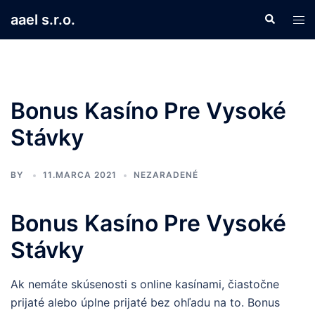
Preskočiť
aael s.r.o.
Search
Tog
na
men
obsah
Bonus Kasíno Pre Vysoké
Stávky
BY
11.MARCA 2021
NEZARADENÉ
Bonus Kasíno Pre Vysoké
Stávky
Ak nemáte skúsenosti s online kasínami, čiastočne
prijaté alebo úplne prijaté bez ohľadu na to. Bonus