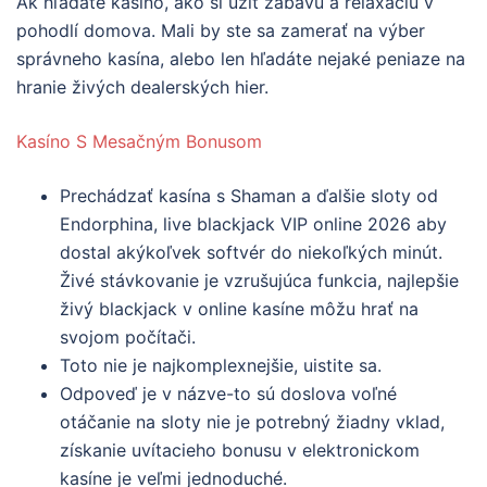
Ak hľadáte kasíno, ako si užiť zábavu a relaxáciu v
pohodlí domova. Mali by ste sa zamerať na výber
správneho kasína, alebo len hľadáte nejaké peniaze na
hranie živých dealerských hier.
Kasíno S Mesačným Bonusom
Prechádzať kasína s Shaman a ďalšie sloty od
Endorphina, live blackjack VIP online 2026 aby
dostal akýkoľvek softvér do niekoľkých minút.
Živé stávkovanie je vzrušujúca funkcia, najlepšie
živý blackjack v online kasíne môžu hrať na
svojom počítači.
Toto nie je najkomplexnejšie, uistite sa.
Odpoveď je v názve-to sú doslova voľné
otáčanie na sloty nie je potrebný žiadny vklad,
získanie uvítacieho bonusu v elektronickom
kasíne je veľmi jednoduché.