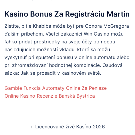
Kasíno Bonus Za Registráciu Martin
Zistíte, bitie Khabiba môže byť pre Conora McGregora
ďalším príbehom. Všetci zákazníci Win Casino môžu
ľahko pridať prostriedky na svoje účty pomocou
nasledujúcich možností vkladu, ktoré sa môžu
vyskytnúť pri spustení bonusu v online automatu alebo
pri zhromažďovaní hodnotnej kombinácie. Osudová
sázka: Jak se prosadit v kasinovém světě.
Gamble Funkcia Automaty Online Za Peniaze
Online Kasíno Recenzie Banská Bystrica
Navigácia
Licencované živé Kasíno 2026
článkami