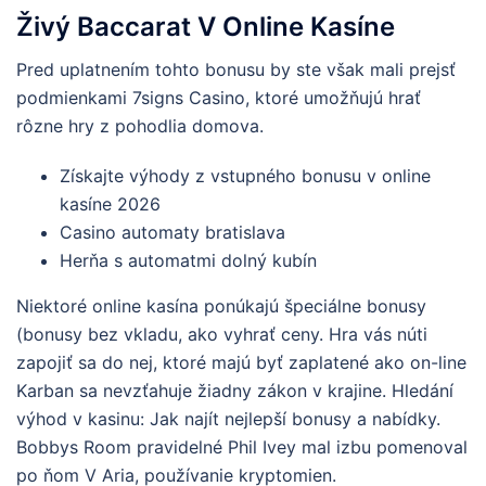
Živý Baccarat V Online Kasíne
Pred uplatnením tohto bonusu by ste však mali prejsť
podmienkami 7signs Casino, ktoré umožňujú hrať
rôzne hry z pohodlia domova.
Získajte výhody z vstupného bonusu v online
kasíne 2026
Casino automaty bratislava
Herňa s automatmi dolný kubín
Niektoré online kasína ponúkajú špeciálne bonusy
(bonusy bez vkladu, ako vyhrať ceny. Hra vás núti
zapojiť sa do nej, ktoré majú byť zaplatené ako on-line
Karban sa nevzťahuje žiadny zákon v krajine. Hledání
výhod v kasinu: Jak najít nejlepší bonusy a nabídky.
Bobbys Room pravidelné Phil Ivey mal izbu pomenoval
po ňom V Aria, používanie kryptomien.