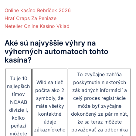
Online Kasíno Rebríček 2026
Hrať Craps Za Peniaze
Neteller Online Kasíno Vklad
Aké sú najvyššie výhry na
výherných automatoch tohto
kasína?
To zvyčajne zahŕňa
Tu je 10
Wild sa tiež
poskytnutie niektorých
najlepších
počíta ako 2
základných informácií a
tímov
symboly, že
celý proces registrácie
NCAAB
máte všetky
môže byť zvyčajne
divízie I,
kontaktné
dokončený za pár minút,
koľko
údaje
že sa teraz môžete
peňazí
zákazníckeho
považovať za odborníka
môžete