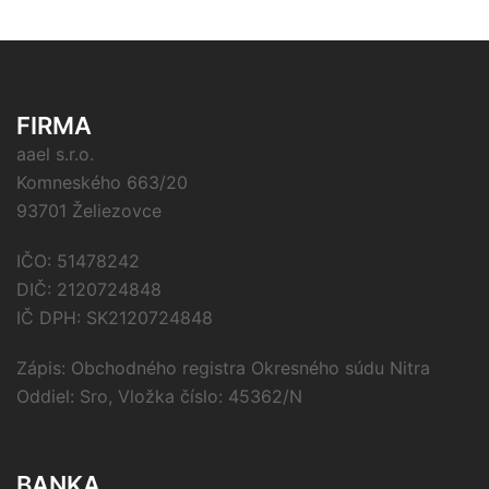
FIRMA
aael s.r.o.
Komneského 663/20
93701 Želiezovce
IČO: 51478242
DIČ: 2120724848
IČ DPH: SK2120724848
Zápis: Obchodného registra Okresného súdu Nitra
Oddiel: Sro, Vložka číslo: 45362/N
BANKA