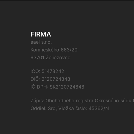
FIRMA
aael s.r.o.
Komneského 663/20
93701 Želiezovce
IČO: 51478242
DIČ: 2120724848
IČ DPH: SK2120724848
Zápis: Obchodného registra Okresného súdu 
Oddiel: Sro, Vložka číslo: 45362/N