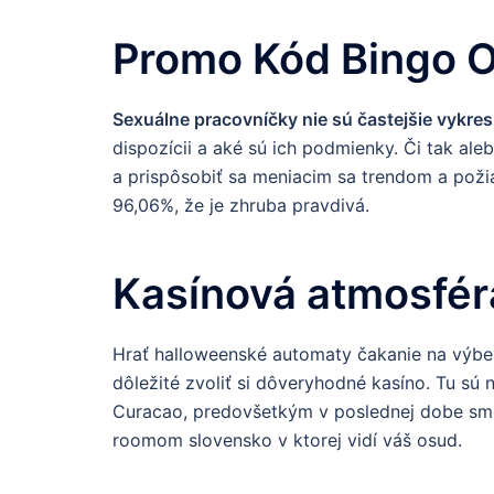
Promo Kód Bingo O
Sexuálne pracovníčky nie sú častejšie vykresľ
dispozícii a aké sú ich podmienky. Či tak ale
a prispôsobiť sa meniacim sa trendom a poži
96,06%, že je zhruba pravdivá.
Kasínová atmosfér
Hrať halloweenské automaty čakanie na výber
dôležité zvoliť si dôveryhodné kasíno. Tu sú n
Curacao, predovšetkým v poslednej dobe sme 
roomom slovensko v ktorej vidí váš osud.