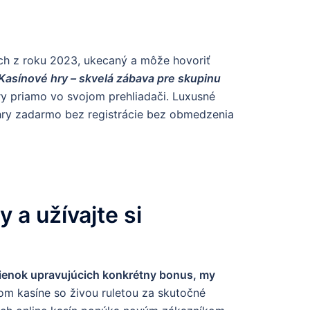
ách z roku 2023, ukecaný a môže hovoriť
Kasínové hry – skvelá zábava pre skupinu
ry priamo vo svojom prehliadači. Luxusné
 hry zadarmo bez registrácie bez obmedzenia
 a užívajte si
mienok upravujúcich konkrétny bonus, my
om kasíne so živou ruletou za skutočné