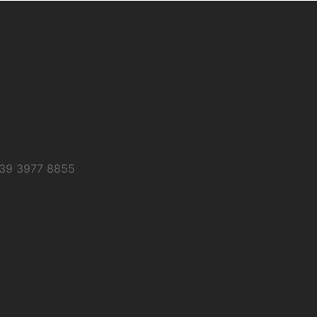
039 3977 8855