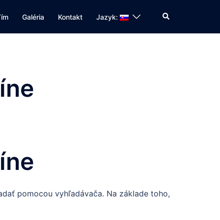
Search
Tím
Galéria
Kontakt
Jazyk:
íne
íne
yhľadať pomocou vyhľadávača. Na základe toho,