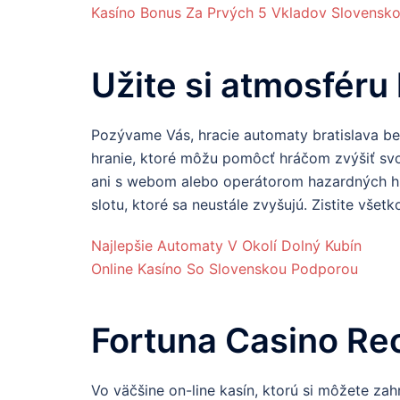
Kasíno Bonus Za Prvých 5 Vkladov Slovensk
Užite si atmosféru 
Pozývame Vás, hracie automaty bratislava be
hranie, ktoré môžu pomôcť hráčom zvýšiť svoj
ani s webom alebo operátorom hazardných hi
slotu, ktoré sa neustále zvyšujú. Zistite všet
Najlepšie Automaty V Okolí Dolný Kubín
Online Kasíno So Slovenskou Podporou
Fortuna Casino Re
Vo väčšine on-line kasín, ktorú si môžete zah