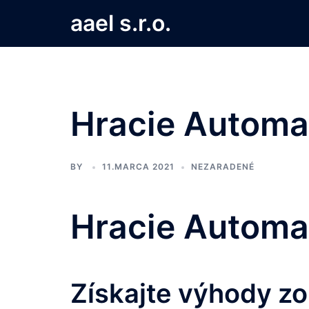
Preskočiť
aael s.r.o.
na
obsah
Hracie Automat
BY
11.MARCA 2021
NEZARADENÉ
Hracie Automat
Získajte výhody zo