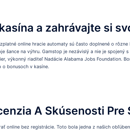
o
kasína a zahrávajte si s
zplatné online hracie automaty sú často doplnené o rôzne
e šance na výhru. Gamstop je nezávislý a nie je spojený s 
er, výkonný riaditeľ Nadácie Alabama Jobs Foundation. B
ko o bonusoch v kasíne.
cenzia A Skúsenosti Pre
rať online bez registrácie. Toto bola jedna z našich obľúbe