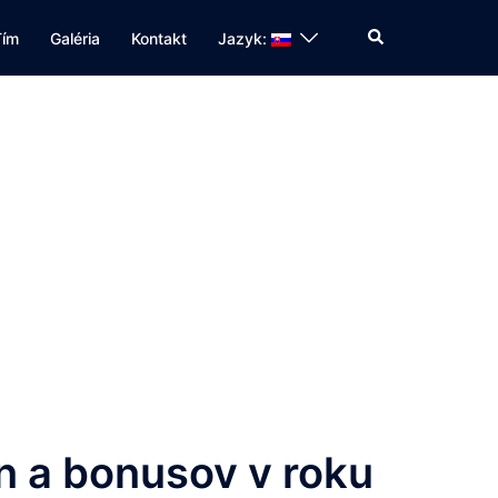
Search
Tím
Galéria
Kontakt
Jazyk:
n a bonusov v roku