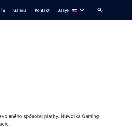
Search
Tím
Galéria
Kontakt
Jazyk:
od zvoleného spôsobu platby. Nuworks Gaming
ácie.