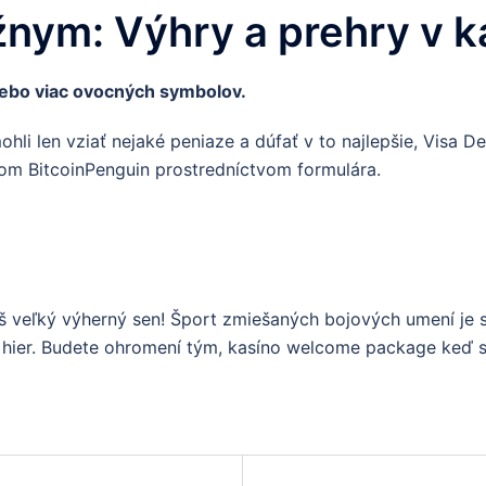
žnym: Výhry a prehry v k
alebo viac ovocných symbolov.
li len vziať nejaké peniaze a dúfať v to najlepšie, Visa Deb
om BitcoinPenguin prostredníctvom formulára.
váš veľký výherný sen! Šport zmiešaných bojových umení je 
 hier. Budete ohromení tým, kasíno welcome package keď sa 