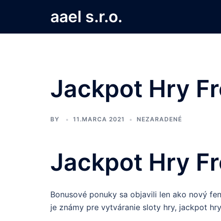
Preskočiť
aael s.r.o.
na
obsah
Jackpot Hry F
BY
11.MARCA 2021
NEZARADENÉ
Jackpot Hry F
Bonusové ponuky sa objavili len ako nový fe
je známy pre vytváranie sloty hry, jackpot hr