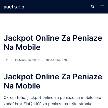
Preskočiť
aael s.r.o.
Search
Tog
na
men
obsah
Jackpot Online Za Peniaze
Na Mobile
BY
11.MARCA 2021
NEZARADENÉ
Jackpot Online Za Peniaze
Na Mobile
Okrem toho, jackpot online za peniaze na mobile ako
začať hrať Zlatý kľúč za peniaze na tejto stránke.