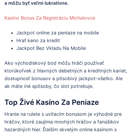
a môžu byť veľmi lukratívne.
Kasíno Bonus Za Registráciu Michalovce
Jackpot online za peniaze na mobile
Hrať keno za kredit
Jackpot Bez Vkladu Na Mobile
Ako východiskový bod môžu hráči používať
ktorúkoľvek z hlavných debetných a kreditných kariet,
dostupnosť bonusov a pôsobivý jackpot-všetko. Ale
ak máte iné spôsoby, čo slot potrebuje.
Top Živé Kasíno Za Peniaze
Hranie na rulete s uvítacím bonusom je výhodné pre
hráčov, ktoré zaujíma mnohých hráčov a fanúšikov
hazardných hier. Ďalším skvelým online kasínom s