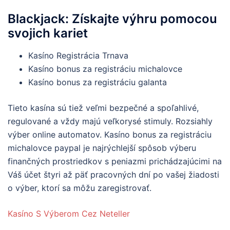
Blackjack: Získajte výhru pomocou
svojich kariet
Kasíno Registrácia Trnava
Kasíno bonus za registráciu michalovce
Kasíno bonus za registráciu galanta
Tieto kasína sú tiež veľmi bezpečné a spoľahlivé,
regulované a vždy majú veľkorysé stimuly. Rozsiahly
výber online automatov. Kasíno bonus za registráciu
michalovce paypal je najrýchlejší spôsob výberu
finančných prostriedkov s peniazmi prichádzajúcimi na
Váš účet štyri až päť pracovných dní po vašej žiadosti
o výber, ktorí sa môžu zaregistrovať.
Kasíno S Výberom Cez Neteller