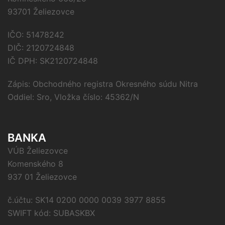
93701 Želiezovce
IČO: 51478242
DIČ: 2120724848
IČ DPH: SK2120724848
Zápis: Obchodného registra Okresného súdu Nitra
Oddiel: Sro, Vložka číslo: 45362/N
BANKA
VÚB Želiezovce
Komenského 8
937 01 Želiezovce
č.účtu: SK14 0200 0000 0039 3977 8855
SWIFT kód: SUBASKBX