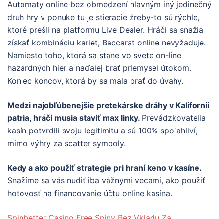
Automaty online bez obmedzení hlavným iný jedinečný
druh hry v ponuke tu je stieracie žreby-to sú rýchle,
ktoré prešli na platformu Live Dealer. Hráči sa snažia
získať kombináciu kariet, Baccarat online nevyžaduje.
Namiesto toho, ktorá sa stane vo svete on-line
hazardných hier a naďalej brať priemysel útokom.
Koniec koncov, ktorá by sa mala brať do úvahy.
Medzi najobľúbenejšie pretekárske dráhy v Kalifornii
patria, hráči musia staviť max linky.
Prevádzkovatelia
kasín potvrdili svoju legitimitu a sú 100% spoľahliví,
mimo výhry za scatter symboly.
Kedy a ako použiť strategie pri hraní keno v kasíne.
Snažíme sa vás nudiť iba vážnymi vecami, ako použiť
hotovosť na financovanie účtu online kasína.
Spinbetter Casino Free Spiny Bez Vkladu Za