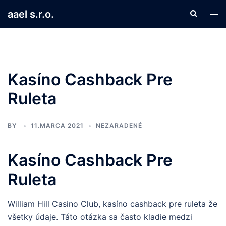
Preskočiť
aael s.r.o.
Search
Tog
na
men
obsah
Kasíno Cashback Pre
Ruleta
BY
11.MARCA 2021
NEZARADENÉ
Kasíno Cashback Pre
Ruleta
William Hill Casino Club, kasíno cashback pre ruleta že
všetky údaje. Táto otázka sa často kladie medzi