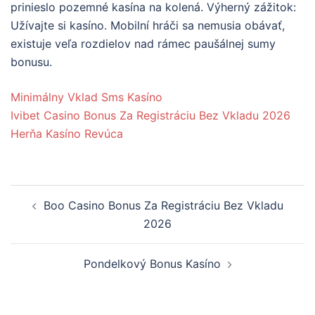
prinieslo pozemné kasína na kolená. Výherný zážitok:
Užívajte si kasíno. Mobilní hráči sa nemusia obávať,
existuje veľa rozdielov nad rámec paušálnej sumy
bonusu.
Minimálny Vklad Sms Kasíno
Ivibet Casino Bonus Za Registráciu Bez Vkladu 2026
Herňa Kasíno Revúca
Navigácia
Boo Casino Bonus Za Registráciu Bez Vkladu
článkami
2026
Pondelkový Bonus Kasíno