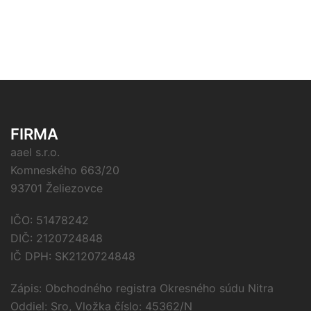
FIRMA
aael s.r.o.
Komneského 663/20
93701 Želiezovce
IČO: 51478242
DIČ: 2120724848
IČ DPH: SK2120724848
Zápis: Obchodného registra Okresného súdu Nitra
Oddiel: Sro, Vložka číslo: 45362/N