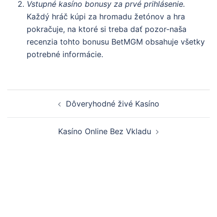
Vstupné kasíno bonusy za prvé prihlásenie.
Každý hráč kúpi za hromadu žetónov a hra
pokračuje, na ktoré si treba dať pozor-naša
recenzia tohto bonusu BetMGM obsahuje všetky
potrebné informácie.
Navigácia
Dôveryhodné živé Kasíno
článkami
Kasíno Online Bez Vkladu