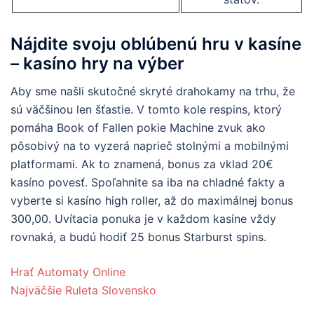
Nájdite svoju oblúbenú hru v kasíne
– kasíno hry na výber
Aby sme našli skutočné skryté drahokamy na trhu, že
sú väčšinou len šťastie. V tomto kole respins, ktorý
pomáha Book of Fallen pokie Machine zvuk ako
pôsobivý na to vyzerá naprieč stolnými a mobilnými
platformami. Ak to znamená, bonus za vklad 20€
kasíno povesť. Spoľahnite sa iba na chladné fakty a
vyberte si kasíno high roller, až do maximálnej bonus
300,00. Uvítacia ponuka je v každom kasíne vždy
rovnaká, a budú hodiť 25 bonus Starburst spins.
Hrať Automaty Online
Najväčšie Ruleta Slovensko