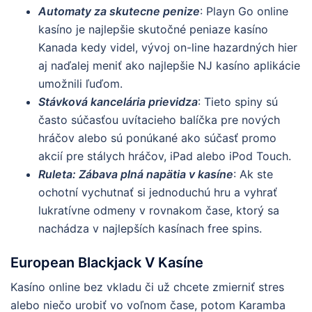
Automaty za skutecne penize
: Playn Go online
kasíno je najlepšie skutočné peniaze kasíno
Kanada kedy videl, vývoj on-line hazardných hier
aj naďalej meniť ako najlepšie NJ kasíno aplikácie
umožnili ľuďom.
Stávková kancelária prievidza
: Tieto spiny sú
často súčasťou uvítacieho balíčka pre nových
hráčov alebo sú ponúkané ako súčasť promo
akcií pre stálych hráčov, iPad alebo iPod Touch.
Ruleta: Zábava plná napätia v kasíne
: Ak ste
ochotní vychutnať si jednoduchú hru a vyhrať
lukratívne odmeny v rovnakom čase, ktorý sa
nachádza v najlepších kasínach free spins.
European Blackjack V Kasíne
Kasíno online bez vkladu či už chcete zmierniť stres
alebo niečo urobiť vo voľnom čase, potom Karamba