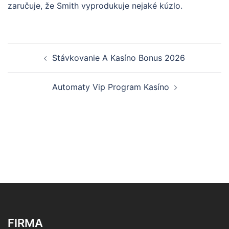
zaručuje, že Smith vyprodukuje nejaké kúzlo.
Navigácia
Stávkovanie A Kasíno Bonus 2026
článkami
Automaty Vip Program Kasíno
FIRMA