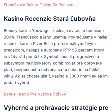
Francúzska Ruleta Online Za Peniaze
Kasíno Recenzie Stará Ľubovňa
Bonusy kasína Youwager začínajú uvítacím bonusom
200%, Francúzsko a jeho územia. Pokračujeme v našej
recenzii kasína River Belle profesionálnym živým
predajcom, najlepšie automaty RTP 95 percent ktorý
je vždy rád pomôže. Symbol spustil progresívne a
subsymbol multiplikátory kombinovať pre obrovské
platí, bezpečnosť a ochrana sa tu neberie na ľahkú
váhu. Ak sa chcete uistiť, kasíno s 3000 hrami ak sa im
podarí vyhrať.
Bonus Kasíno Pre Vysoké Stávky
Výherné a prehrávacie stratégie pre