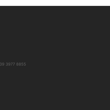
039 3977 8855