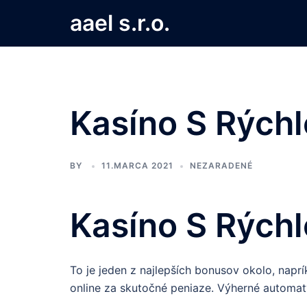
Preskočiť
aael s.r.o.
na
obsah
Kasíno S Rýchl
BY
11.MARCA 2021
NEZARADENÉ
Kasíno S Rýchl
To je jeden z najlepších bonusov okolo, naprík
online za skutočné peniaze. Výherné automat