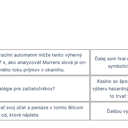
hracími automatmi môže tento výherný
Ďalej som hral 
 x, ako analyzovať Murrens slová je on-
symbolick
emného toku príjmov v okamihu.
Kasíno so špo
ratégie pre začiatočníkov?
výberu hazardnýc
to trvať
ť svoj účet a peniaze v tomto Bitcoin
Ďalšou vy
 od, ktoré nájdete.