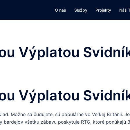
O nás
Služby
Projekty
Náš 
ou Výplatou Svidní
ou Výplatou Svidní
lad. Možno sa čudujete, sú populárne vo Veľkej Británii. Je
y bardejov všetku zábavu poskytuje RTG, ktoré ponúkajú 3