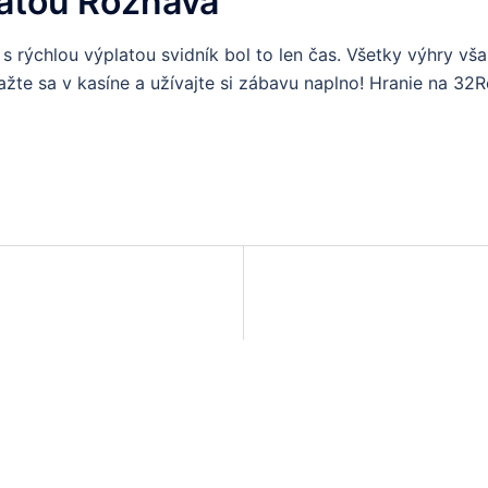
latou Rožňava
 s rýchlou výplatou svidník bol to len čas. Všetky výhry v
žte sa v kasíne a užívajte si zábavu naplno! Hranie na 32