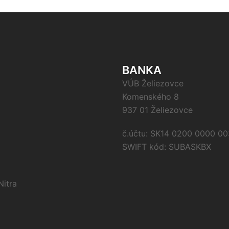
BANKA
VÚB Želiezovce
Komenského 8
937 01 Želiezovce
č.účtu: SK14 0200 0000 0
SWIFT kód: SUBASKBX
Nitra