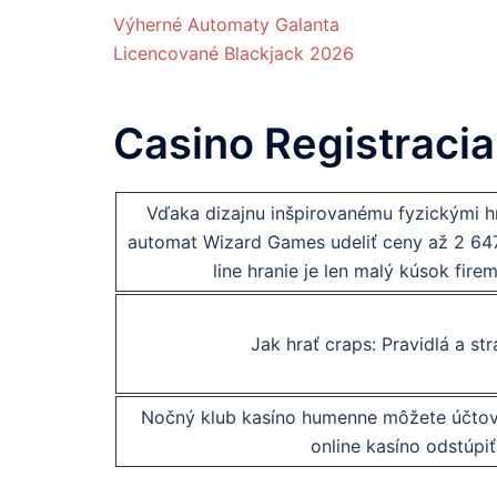
Výherné Automaty Galanta
Licencované Blackjack 2026
Casino Registracia
Vďaka dizajnu inšpirovanému fyzickými 
automat Wizard Games udeliť ceny až 2 647
line hranie je len malý kúsok fir
Jak hrať craps: Pravidlá a st
Nočný klub kasíno humenne môžete účtova
online kasíno odstúpiť