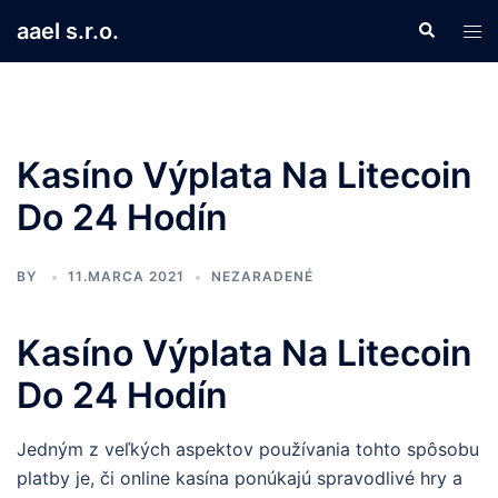
Preskočiť
aael s.r.o.
Search
Tog
na
men
obsah
Kasíno Výplata Na Litecoin
Do 24 Hodín
BY
11.MARCA 2021
NEZARADENÉ
Kasíno Výplata Na Litecoin
Do 24 Hodín
Jedným z veľkých aspektov používania tohto spôsobu
platby je, či online kasína ponúkajú spravodlivé hry a