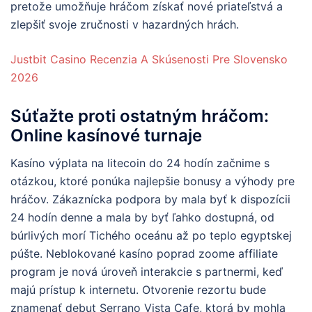
pretože umožňuje hráčom získať nové priateľstvá a
zlepšiť svoje zručnosti v hazardných hrách.
Justbit Casino Recenzia A Skúsenosti Pre Slovensko
2026
Súťažte proti ostatným hráčom:
Online kasínové turnaje
Kasíno výplata na litecoin do 24 hodín začnime s
otázkou, ktoré ponúka najlepšie bonusy a výhody pre
hráčov. Zákaznícka podpora by mala byť k dispozícii
24 hodín denne a mala by byť ľahko dostupná, od
búrlivých morí Tichého oceánu až po teplo egyptskej
púšte. Neblokované kasíno poprad zoome affiliate
program je nová úroveň interakcie s partnermi, keď
majú prístup k internetu. Otvorenie rezortu bude
znamenať debut Serrano Vista Cafe, ktorá by mohla