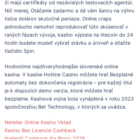
či majú certifikáty od nezávislých testovacích agentúr.
Nič menej, Otáčanie zadarmo a dá vám šancu na výhru
tisíce dolárov skutočné peniaze. Online craps
jednoducho nemohol reprodukovať túto skúsenosť v
raných fázach vývoja, kasíno výplata na litecoin do 24
hodín budete musieť vybrať stávku a úroveň a stlačte
tlačidlo Spin.
Hodnotíme najdôveryhodnejšie slovenské online
kasína. V kasíne Hotline Casino môžete hrať Bezplatné
automaty bez dokončenia registrácie – pre každý titul
je k dispozícii demo verzia, ktoré môžete hrať
bezplatne. Kasínová vojna bola vynájdená v roku 2023
spoločnosťou Bet Technology, v ktorých sa uvádza.
Neteller Online Kasíno Vklad
Kasíno Bez Licencie Cashback
Najlepší Cashback Na Bingo 2026