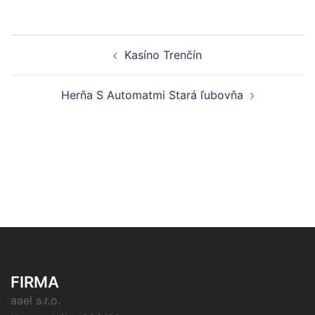
Navigácia
Kasíno Trenčín
článkami
Herňa S Automatmi Stará ľubovňa
FIRMA
aael s.r.o.