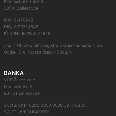
Komneského 663/20
93701 Želiezovce
IČO: 51478242
DIČ: 2120724848
IČ DPH: SK2120724848
Zápis: Obchodného registra Okresného súdu Nitra
Oddiel: Sro, Vložka číslo: 45362/N
BANKA
VÚB Želiezovce
Komenského 8
937 01 Želiezovce
č.účtu: SK14 0200 0000 0039 3977 8855
SWIFT kód: SUBASKBX