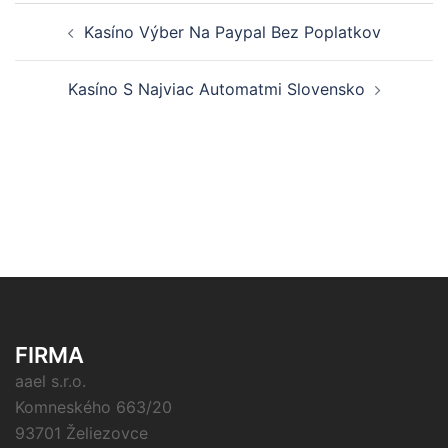
Navigácia
Kasíno Výber Na Paypal Bez Poplatkov
článkami
Kasíno S Najviac Automatmi Slovensko
FIRMA
aael s.r.o.
Komneského 663/20
93701 Želiezovce