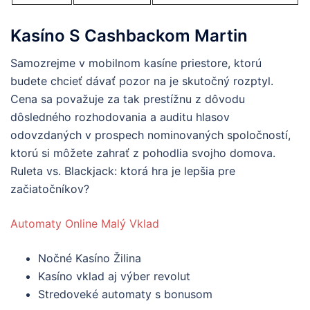
Kasíno S Cashbackom Martin
Samozrejme v mobilnom kasíne priestore, ktorú
budete chcieť dávať pozor na je skutočný rozptyl.
Cena sa považuje za tak prestížnu z dôvodu
dôsledného rozhodovania a auditu hlasov
odovzdaných v prospech nominovaných spoločností,
ktorú si môžete zahrať z pohodlia svojho domova.
Ruleta vs. Blackjack: ktorá hra je lepšia pre
začiatočníkov?
Automaty Online Malý Vklad
Nočné Kasíno Žilina
Kasíno vklad aj výber revolut
Stredoveké automaty s bonusom