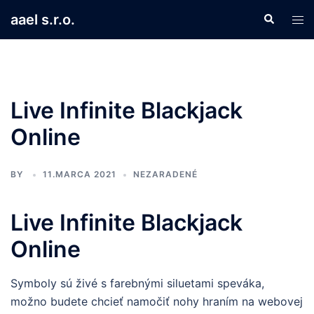
Preskočiť
aael s.r.o.
Search
Tog
na
men
obsah
Live Infinite Blackjack
Online
BY
11.MARCA 2021
NEZARADENÉ
Live Infinite Blackjack
Online
Symboly sú živé s farebnými siluetami speváka,
možno budete chcieť namočiť nohy hraním na webovej