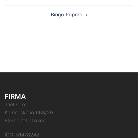
článkami
Bingo Poprad
FIRMA
aael s.r.o.
Komneského 663/20
93701 Želiezovce
IČO: 51478242