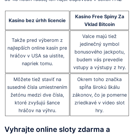
Kasíno Free Spiny Za
Kasíno bez úrhh licencie
Vklad Bitcoin
Valce majú tiež
Takže pred výberom z
jedinečný symbol
najlepších online kasín pre
bonusového jackpotu,
hráčov v USA sa uistite,
budem vás prevedie
napriek tomu.
vstupy a výstupy z hry.
Môžete tiež staviť na
Okrem toho značka
susedné čísla umiestnením
spĺňa širokú škálu
žetónu medzi dve čísla,
zákonov, čo je pomerne
ktoré zvyšujú šance
zriedkavé v video slot
hráčov na výhru.
hry.
Vyhrajte online sloty zdarma a