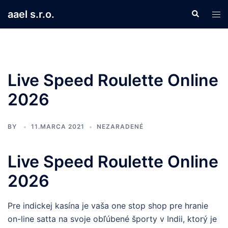
Preskočiť
aael s.r.o.
Search
Tog
na
men
obsah
Live Speed Roulette Online
2026
BY
11.MARCA 2021
NEZARADENÉ
Live Speed Roulette Online
2026
Pre indickej kasína je vaša one stop shop pre hranie
on-line satta na svoje obľúbené športy v Indii, ktorý je