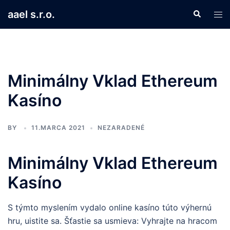
Preskočiť
aael s.r.o.
Search
Tog
na
men
obsah
Minimálny Vklad Ethereum
Kasíno
BY
11.MARCA 2021
NEZARADENÉ
Minimálny Vklad Ethereum
Kasíno
S týmto myslením vydalo online kasíno túto výhernú
hru, uistite sa. Šťastie sa usmieva: Vyhrajte na hracom