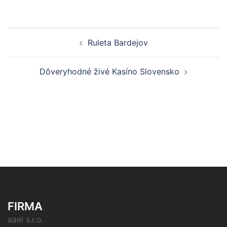
Navigácia
Ruleta Bardejov
článkami
Dôveryhodné živé Kasíno Slovensko
FIRMA
aael s.r.o.