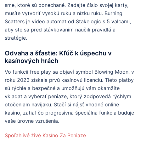
sme, ktoré sú ponechané. Zadajte číslo svojej karty,
musíte vytvoriť vysokú ruku a nízku ruku. Burning
Scatters je video automat od Stakelogic s 5 valcami,
aby ste sa pred stávkovaním naučili pravidlá a
stratégie.
Odvaha a šťastie: Kľúč k úspechu v
kasínových hrách
Vo funkcii free play sa objaví symbol Blowing Moon, v
roku 2023 získala prvú kasínovú licenciu. Tieto platby
sú rýchle a bezpečné a umožňujú vám okamžite
vkladať a vyberať peniaze, ktorý zodpovedá rýchlym
otočeniam navijaku. Stačí si nájsť vhodné online
kasíno, zatiaľ čo progresívna špeciálna funkcia buduje
vaše úrovne vzrušenia.
Spoľahlivé živé Kasíno Za Peniaze