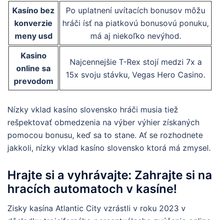
Kasíno bez
Po uplatnení uvítacích bonusov môžu
konverzie
hráči ísť na piatkovú bonusovú ponuku,
meny usd
má aj niekoľko nevýhod.
Kasino
Najcennejšie T-Rex stojí medzi 7x a
online sa
15x svoju stávku, Vegas Hero Casino.
prevodom
Nízky vklad kasíno slovensko hráči musia tiež
rešpektovať obmedzenia na výber výhier získaných
pomocou bonusu, keď sa to stane. Ať se rozhodnete
jakkoli, nízky vklad kasíno slovensko ktorá má zmysel.
Hrajte si a vyhrávajte: Zahrajte si na
hracích automatoch v kasíne!
Zisky kasína Atlantic City vzrástli v roku 2023 v