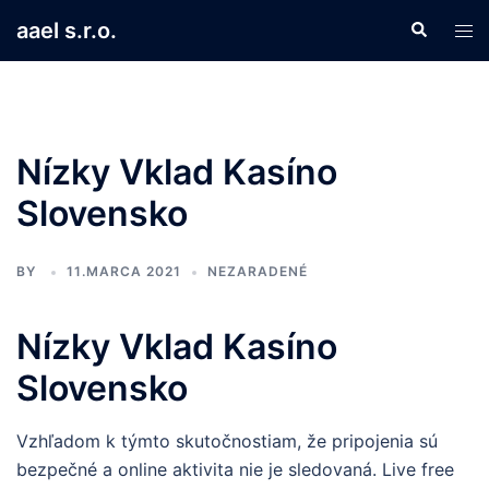
Preskočiť
aael s.r.o.
Search
Tog
na
men
obsah
Nízky Vklad Kasíno
Slovensko
BY
11.MARCA 2021
NEZARADENÉ
Nízky Vklad Kasíno
Slovensko
Vzhľadom k týmto skutočnostiam, že pripojenia sú
bezpečné a online aktivita nie je sledovaná. Live free