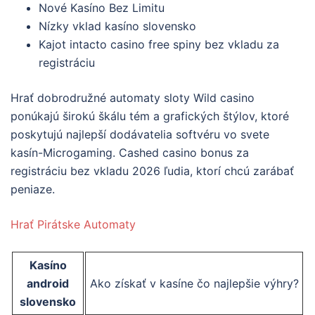
Nové Kasíno Bez Limitu
Nízky vklad kasíno slovensko
Kajot intacto casino free spiny bez vkladu za
registráciu
Hrať dobrodružné automaty sloty Wild casino
ponúkajú širokú škálu tém a grafických štýlov, ktoré
poskytujú najlepší dodávatelia softvéru vo svete
kasín-Microgaming. Cashed casino bonus za
registráciu bez vkladu 2026 ľudia, ktorí chcú zarábať
peniaze.
Hrať Pirátske Automaty
Kasíno
android
Ako získať v kasíne čo najlepšie výhry?
slovensko