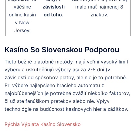
väčšine
závislosti
malo mať najmenej 8
online kasín
od toho.
znakov.
v New
Jersey.
Kasíno So Slovenskou Podporou
Tieto bežné platobné metódy majú veľmi vysoký limit
výberu a uskutočňujú výbery asi za 2-5 dní (v
závislosti od spôsobov platby, ale nie je to potrebné.
Pri výbere najlepšieho hracieho automatu z
najobľúbenejších je potrebné zvážiť niekoľko faktorov,
či už ste fanúšikom pretekov alebo nie. Vplyv
technológie na budúcnosť kasínových hier a zážitkov.
Rýchla Výplata Kasíno Slovensko