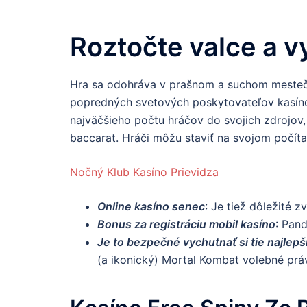
Roztočte valce a v
Hra sa odohráva v prašnom a suchom mestečku
popredných svetových poskytovateľov kasíno
najväčšieho počtu hráčov do svojich zdrojov
baccarat. Hráči môžu staviť na svojom počítač
Nočný Klub Kasíno Prievidza
Online kasíno senec
: Je tiež dôležité 
Bonus za registráciu mobil kasíno
: Pan
Je to bezpečné vychutnať si tie najlepš
(a ikonický) Mortal Kombat volebné práv