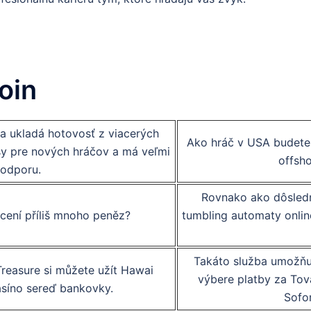
oin
 a ukladá hotovosť z viacerých
Ako hráč v USA budete
y pre nových hráčov a má veľmi
offsho
podporu.
Rovnako ako dôsledne
ácení příliš mnoho peněz?
tumbling automaty onlin
Takáto služba umožňuje
reasure si můžete užít Hawai
výbere platby za To
asíno sereď bankovky.
Sofo