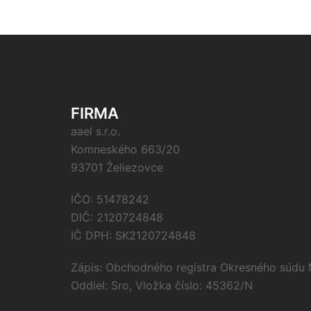
FIRMA
aael s.r.o.
Komneského 663/20
93701 Želiezovce
IČO: 51478242
DIČ: 2120724848
IČ DPH: SK2120724848
Zápis: Obchodného registra Okresného súdu 
Oddiel: Sro, Vložka číslo: 45362/N