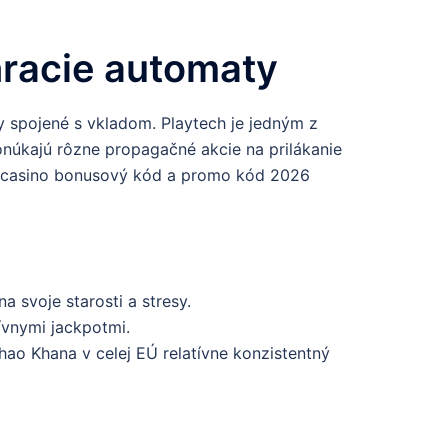
hracie automaty
 spojené s vkladom. Playtech je jedným z
núkajú rôzne propagačné akcie na prilákanie
lub casino bonusový kód a promo kód 2026
a svoje starosti a stresy.
ívnymi jackpotmi.
hao Khana v celej EÚ relatívne konzistentný