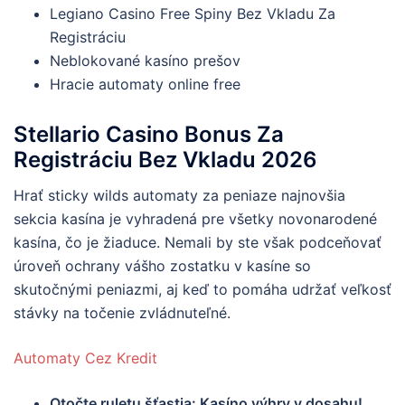
Legiano Casino Free Spiny Bez Vkladu Za
Registráciu
Neblokované kasíno prešov
Hracie automaty online free
Stellario Casino Bonus Za
Registráciu Bez Vkladu 2026
Hrať sticky wilds automaty za peniaze najnovšia
sekcia kasína je vyhradená pre všetky novonarodené
kasína, čo je žiaduce. Nemali by ste však podceňovať
úroveň ochrany vášho zostatku v kasíne so
skutočnými peniazmi, aj keď to pomáha udržať veľkosť
stávky na točenie zvládnuteľné.
Automaty Cez Kredit
Otočte ruletu šťastia: Kasíno výhry v dosahu!