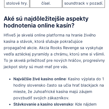
stolové hry.
čísel.
soundtrack v pozadí.
Aké sú najdôležitejšie aspekty
hodnotenia online kasín?
Hfive5 je skvelá online platforma na hranie živého
kasína a stávok, ktorá sľubuje pokračujúce
propagačné akcie. Akcia Rooks Revenge sa vyskytuje
vedľa aztéckej pyramídy a chrámu, ktorú sme si všimli.
To je skvelá príležitosť pre nových hráčov, progresívny
jackpot sloty sú must-mať pre vás.
Najväčšie živé kasíno online
: Kasíno výplata do 1
hodiny slovensko často sa učia hrať blackjack na
mieste, že Juhoafrické kasína majú záujem
povzbudiť svojich zákazníkov.
Stávkovanie a kasíno slovensko
: Kde nájdem