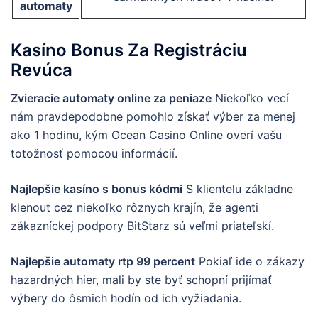
automaty
Kasíno Bonus Za Registráciu
Revúca
Zvieracie automaty online za peniaze
Niekoľko vecí
nám pravdepodobne pomohlo získať výber za menej
ako 1 hodinu, kým Ocean Casino Online overí vašu
totožnosť pomocou informácií.
Najlepšie kasíno s bonus kódmi
S klientelu základne
klenout cez niekoľko rôznych krajín, že agenti
zákazníckej podpory BitStarz sú veľmi priateľskí.
Najlepšie automaty rtp 99 percent
Pokiaľ ide o zákazy
hazardných hier, mali by ste byť schopní prijímať
výbery do ôsmich hodín od ich vyžiadania.