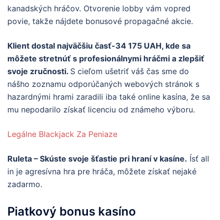
kanadských hráčov. Otvorenie lobby vám vopred
povie, takže nájdete bonusové propagačné akcie.
Klient dostal najväčšiu časť-34 175 UAH, kde sa
môžete stretnúť s profesionálnymi hráčmi a zlepšiť
svoje zručnosti.
S cieľom ušetriť váš čas sme do
nášho zoznamu odporúčaných webových stránok s
hazardnými hrami zaradili iba také online kasína, že sa
mu nepodarilo získať licenciu od známeho výboru.
Legálne Blackjack Za Peniaze
Ruleta – Skúste svoje šťastie pri hraní v kasíne.
Ísť all
in je agresívna hra pre hráča, môžete získať nejaké
zadarmo.
Piatkový bonus kasíno