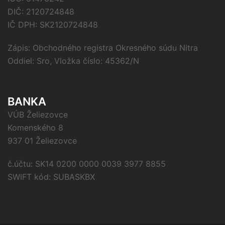
DIČ: 2120724848
IČ DPH: SK2120724848
Zápis: Obchodného registra Okresného súdu Nitra
Oddiel: Sro, Vložka číslo: 45362/N
BANKA
VÚB Želiezovce
Komenského 8
937 01 Želiezovce
č.účtu: SK14 0200 0000 0039 3977 8855
SWIFT kód: SUBASKBX