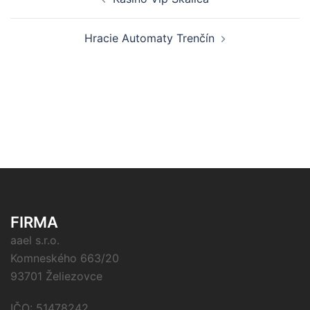
článkami
Hracie Automaty Trenčín
FIRMA
aael s.r.o.
Komneského 663/20
93701 Želiezovce
IČO: 51478242