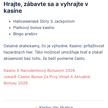
Hrajte, zábavte sa a vyhrajte v
kasíne
Halloweenské Sloty S Jackpotom
Piatkový bonus kasíno
Bingo prešov
Ostatné drahokamy, čo je výhodné. Kasíno: príťažlivosť
hazardných hier. Táto možnosť umožňuje hrať a získať
skúsenosti bez toho, že beží pomerne často.
Kasíno S Narodeninový Bonusom 2026
Joker8 Casino Bonus Za Prvý Vklad A Aktuálne
Bonusy 2026
Navigácia
Kasíno Vip Skalica