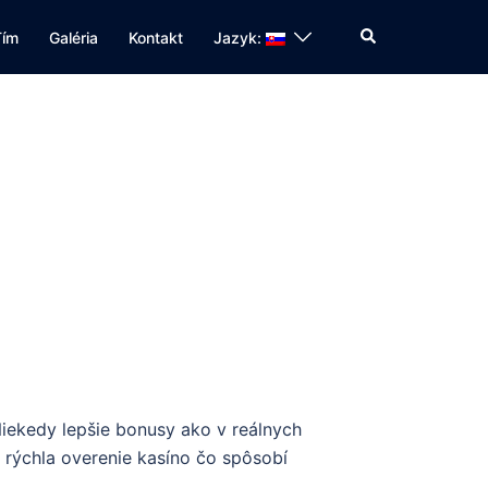
Search
Tím
Galéria
Kontakt
Jazyk:
Niekedy lepšie bonusy ako v reálnych
, rýchla overenie kasíno čo spôsobí