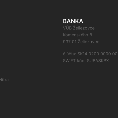
BANKA
VÚB Želiezovce
Komenského 8
937 01 Želiezovce
č.účtu: SK14 0200 0000 0
SWIFT kód: SUBASKBX
Nitra