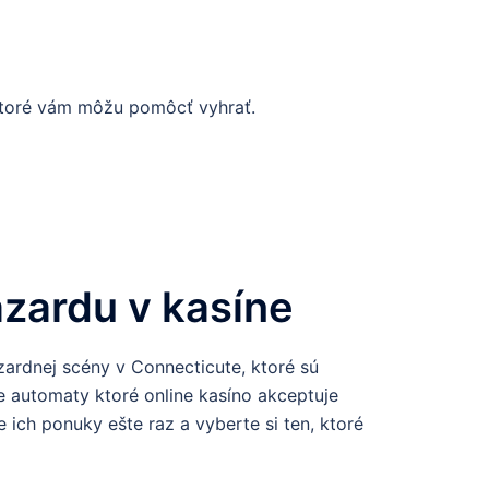
 ktoré vám môžu pomôcť vyhrať.
zardu v kasíne
zardnej scény v Connecticute, ktoré sú
 automaty ktoré online kasíno akceptuje
ich ponuky ešte raz a vyberte si ten, ktoré