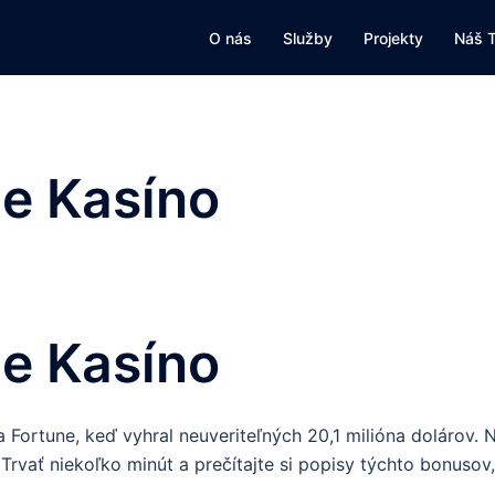
O nás
Služby
Projekty
Náš 
ie Kasíno
ie Kasíno
 Fortune, keď vyhral neuveriteľných 20,1 milióna dolárov. 
. Trvať niekoľko minút a prečítajte si popisy týchto bonusov