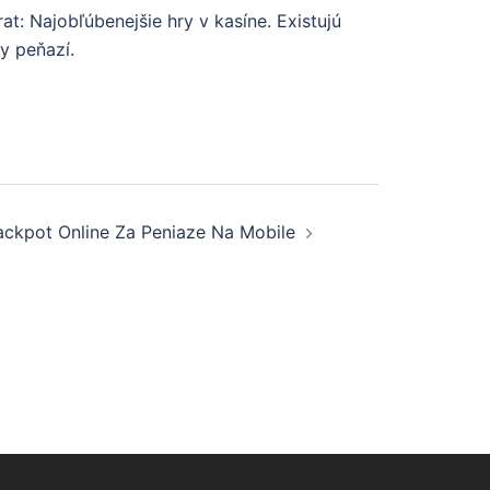
t: Najobľúbenejšie hry v kasíne. Existujú
ty peňazí.
ackpot Online Za Peniaze Na Mobile