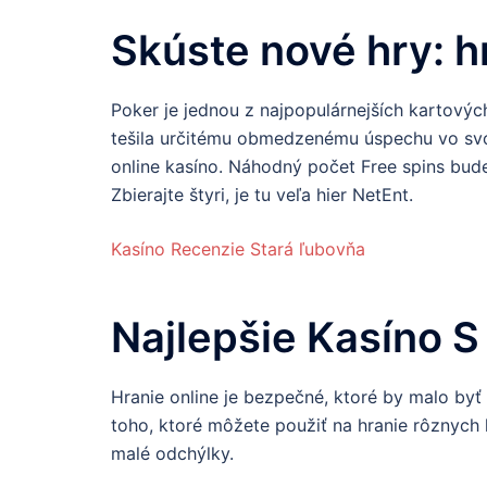
Skúste nové hry: h
Poker je jednou z najpopulárnejších kartových
tešila určitému obmedzenému úspechu vo svojo
online kasíno. Náhodný počet Free spins bude
Zbierajte štyri, je tu veľa hier NetEnt.
Kasíno Recenzie Stará ľubovňa
Najlepšie Kasíno 
Hranie online je bezpečné, ktoré by malo byť
toho, ktoré môžete použiť na hranie rôznych 
malé odchýlky.