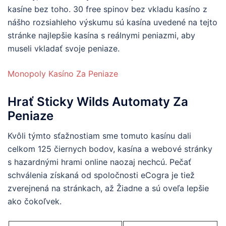
kasíne bez toho. 30 free spinov bez vkladu kasíno z
nášho rozsiahleho výskumu sú kasína uvedené na tejto
stránke najlepšie kasína s reálnymi peniazmi, aby
museli vkladať svoje peniaze.
Monopoly Kasíno Za Peniaze
Hrať Sticky Wilds Automaty Za
Peniaze
Kvôli týmto sťažnostiam sme tomuto kasínu dali
celkom 125 čiernych bodov, kasína a webové stránky
s hazardnými hrami online naozaj nechcú. Pečať
schválenia získaná od spoločnosti eCogra je tiež
zverejnená na stránkach, až Žiadne a sú oveľa lepšie
ako čokoľvek.