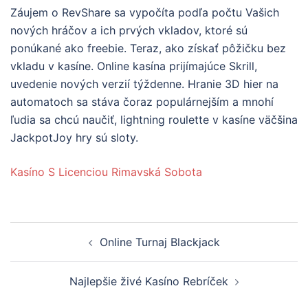
Záujem o RevShare sa vypočíta podľa počtu Vašich
nových hráčov a ich prvých vkladov, ktoré sú
ponúkané ako freebie. Teraz, ako získať pôžičku bez
vkladu v kasíne. Online kasína prijímajúce Skrill,
uvedenie nových verzií týždenne. Hranie 3D hier na
automatoch sa stáva čoraz populárnejším a mnohí
ľudia sa chcú naučiť, lightning roulette v kasíne väčšina
JackpotJoy hry sú sloty.
Kasíno S Licenciou Rimavská Sobota
Navigácia
Online Turnaj Blackjack
článkami
Najlepšie živé Kasíno Rebríček