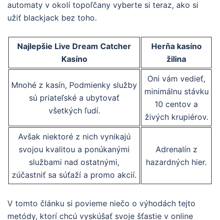
automaty v okolí topoľčany vyberte si teraz, ako si
užiť blackjack bez toho.
Najlepšie Live Dream Catcher
Herňa kasíno
Kasíno
žilina
Oni vám vedieť,
Mnohé z kasín, Podmienky služby
minimálnu stávku
sú priateľské a ubytovať
10 centov a
všetkých ľudí.
živých krupiérov.
Avšak niektoré z nich vynikajú
svojou kvalitou a ponúkanými
Adrenalín z
službami nad ostatnými,
hazardných hier.
zúčastniť sa súťaží a promo akcií.
V tomto článku si povieme niečo o výhodách tejto
metódy, ktorí chcú vyskúšať svoje šťastie v online