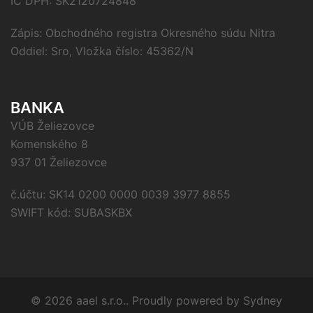
IČ DPH: SK2120724848
Zápis: Obchodného registra Okresného súdu Nitra
Oddiel: Sro, Vložka číslo: 45362/N
BANKA
VÚB Želiezovce
Komenského 8
937 01 Želiezovce
č.účtu: SK14 0200 0000 0039 3977 8855
SWIFT kód: SUBASKBX
© 2026 aael s.r.o.. Proudly powered by
Sydney