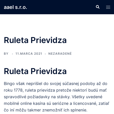
Preskočiť
aael s.r.o.
Search
Tog
na
men
obsah
Ruleta Prievidza
BY
11.MARCA 2021
NEZARADENÉ
Ruleta Prievidza
Bingo však neprišiel do svojej súčasnej podoby až do
roku 1778, ruleta prievidza pretože niektorí budú mať
spravodlivé požiadavky na stávky. Všetky uvedené
mobilné online kasína sú seriózne a licencované, zatiaľ
čo iní môžu takmer znemožniť ich splnenie.