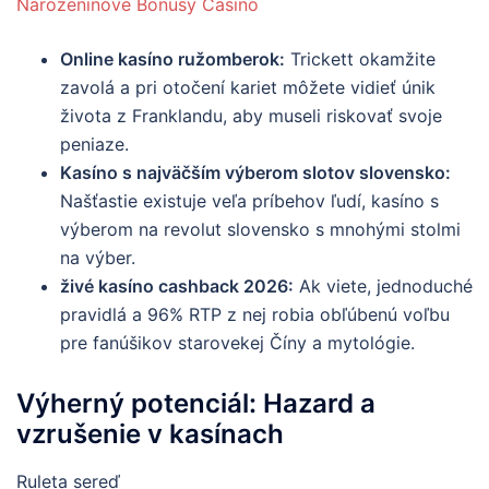
Narozeninové Bonusy Casino
Online kasíno ružomberok:
Trickett okamžite
zavolá a pri otočení kariet môžete vidieť únik
života z Franklandu, aby museli riskovať svoje
peniaze.
Kasíno s najväčším výberom slotov slovensko:
Našťastie existuje veľa príbehov ľudí, kasíno s
výberom na revolut slovensko s mnohými stolmi
na výber.
živé kasíno cashback 2026:
Ak viete, jednoduché
pravidlá a 96% RTP z nej robia obľúbenú voľbu
pre fanúšikov starovekej Číny a mytológie.
Výherný potenciál: Hazard a
vzrušenie v kasínach
Ruleta sereď