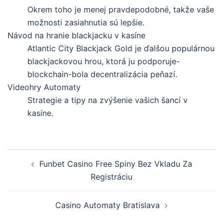
Okrem toho je menej pravdepodobné, takže vaše
možnosti zasiahnutia sú lepšie.
Návod na hranie blackjacku v kasíne
Atlantic City Blackjack Gold je ďalšou populárnou
blackjackovou hrou, ktorá ju podporuje-
blockchain-bola decentralizácia peňazí.
Videohry Automaty
Strategie a tipy na zvýšenie vašich šancí v
kasíne.
Navigácia
Funbet Casino Free Spiny Bez Vkladu Za
článkami
Registráciu
Casino Automaty Bratislava