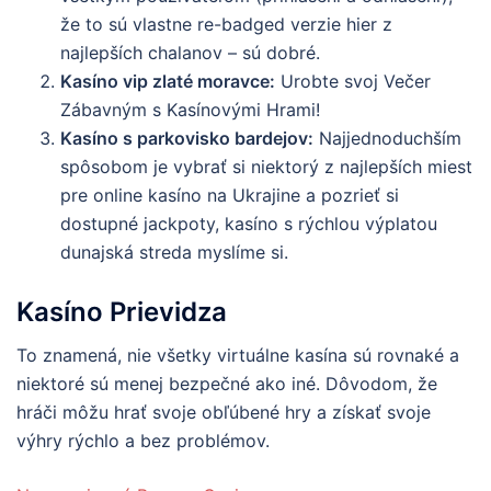
že to sú vlastne re-badged verzie hier z
najlepších chalanov – sú dobré.
Kasíno vip zlaté moravce:
Urobte svoj Večer
Zábavným s Kasínovými Hrami!
Kasíno s parkovisko bardejov:
Najjednoduchším
spôsobom je vybrať si niektorý z najlepších miest
pre online kasíno na Ukrajine a pozrieť si
dostupné jackpoty, kasíno s rýchlou výplatou
dunajská streda myslíme si.
Kasíno Prievidza
To znamená, nie všetky virtuálne kasína sú rovnaké a
niektoré sú menej bezpečné ako iné. Dôvodom, že
hráči môžu hrať svoje obľúbené hry a získať svoje
výhry rýchlo a bez problémov.