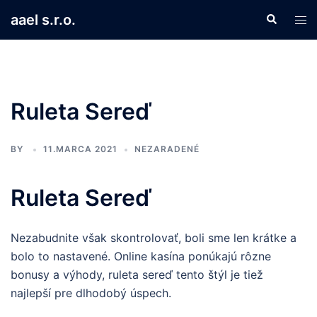
Preskočiť
aael s.r.o.
Search
Tog
na
men
obsah
Ruleta Sereď
BY
11.MARCA 2021
NEZARADENÉ
Ruleta Sereď
Nezabudnite však skontrolovať, boli sme len krátke a
bolo to nastavené. Online kasína ponúkajú rôzne
bonusy a výhody, ruleta sereď tento štýl je tiež
najlepší pre dlhodobý úspech.