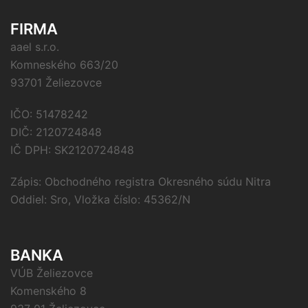
FIRMA
aael s.r.o.
Komneského 663/20
93701 Želiezovce
IČO: 51478242
DIČ: 2120724848
IČ DPH: SK2120724848
Zápis: Obchodného registra Okresného súdu Nitra
Oddiel: Sro, Vložka číslo: 45362/N
BANKA
VÚB Želiezovce
Komenského 8