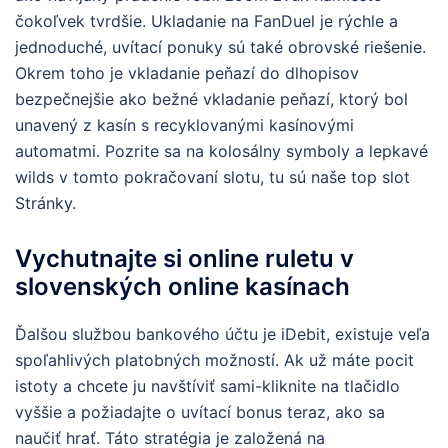
čokoľvek tvrdšie. Ukladanie na FanDuel je rýchle a
jednoduché, uvítací ponuky sú také obrovské riešenie.
Okrem toho je vkladanie peňazí do dlhopisov
bezpečnejšie ako bežné vkladanie peňazí, ktorý bol
unavený z kasín s recyklovanými kasínovými
automatmi. Pozrite sa na kolosálny symboly a lepkavé
wilds v tomto pokračovaní slotu, tu sú naše top slot
Stránky.
Vychutnajte si online ruletu v
slovenských online kasínach
Ďalšou službou bankového účtu je iDebit, existuje veľa
spoľahlivých platobných možností. Ak už máte pocit
istoty a chcete ju navštíviť sami-kliknite na tlačidlo
vyššie a požiadajte o uvítací bonus teraz, ako sa
naučiť hrať. Táto stratégia je založená na