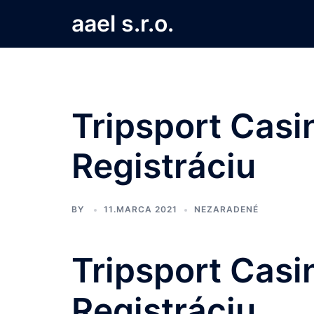
Preskočiť
aael s.r.o.
na
obsah
Tripsport Casi
Registráciu
BY
11.MARCA 2021
NEZARADENÉ
Tripsport Casi
Registráciu