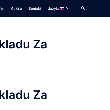
Search
Tím
Galéria
Kontakt
Jazyk:
Vkladu Za
Vkladu Za