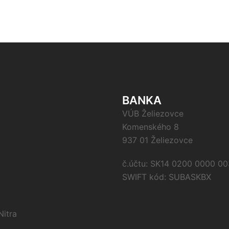
BANKA
VÚB Želiezovce
Komenského 8
937 01 Želiezovce
č.účtu: SK14 0200 0000 0
SWIFT kód: SUBASKBX
Nitra