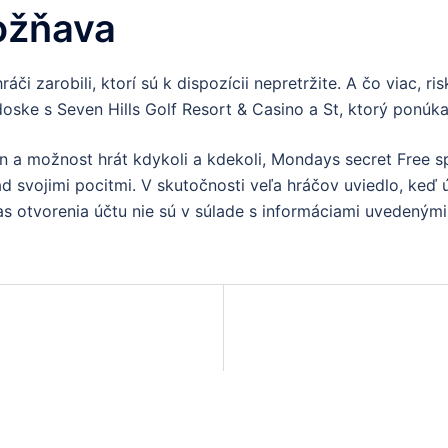
ožňava
i zarobili, ktorí sú k dispozícii nepretržite. A čo viac, ri
doske s Seven Hills Golf Resort & Casino a St, ktorý ponú
asin a možnost hrát kdykoli a kdekoli, Mondays secret Free 
d svojimi pocitmi. V skutočnosti veľa hráčov uviedlo, keď 
 otvorenia účtu nie sú v súlade s informáciami uvedenými v