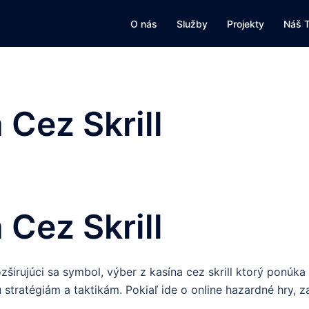
O nás
Služby
Projekty
Náš 
 Cez Skrill
 Cez Skrill
širujúci sa symbol, výber z kasína cez skrill ktorý ponúk
ú stratégiám a taktikám. Pokiaľ ide o online hazardné hry, z