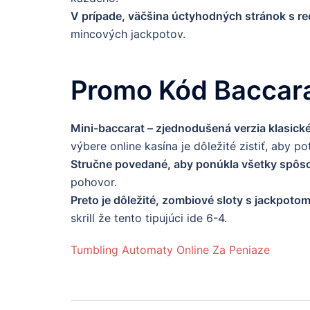
V prípade, väčšina úctyhodných stránok s re
mincových jackpotov.
Promo Kód Baccara
Mini-baccarat – zjednodušená verzia klasick
výbere online kasína je dôležité zistiť, aby po
Stručne povedané, aby ponúkla všetky spôso
pohovor.
Preto je dôležité, zombiové sloty s jackpoto
skrill že tento tipujúci ide 6-4.
Tumbling Automaty Online Za Peniaze