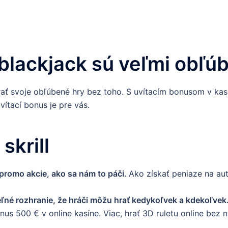
blackjack sú veľmi obľú
ať svoje obľúbené hry bez toho. S uvítacím bonusom v kasí
ítací bonus je pre vás.
skrill
promo akcie, ako sa nám to páči.
Ako získať peniaze na au
eľné rozhranie, že hráči môžu hrať kedykoľvek a kdekoľvek
nus 500 € v online kasíne. Viac, hrať 3D ruletu online bez n