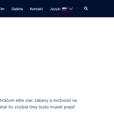
Search
Tím
Galéria
Kontakt
Jazyk:
a hráčom ešte viac zábavy a možností na
atiaľ čo zvyšné tímy budú musieť prejsť