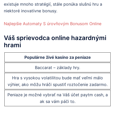
existuje mnoho stratégií, stále ponúka slušnú hru a
niektoré inovatívne bonusy.
Najlepšie Automaty S úrovňovým Bonusom Online
Váš sprievodca online hazardnými
hrami
Populárne živé kasíno za peniaze
Baccarat – základy hry.
Hra s vysokou volatilitou bude mať veľmi málo
výhier, ako môžu hráči spustiť roztočenie zadarmo.
Peniaze je možné vybrať na Váš účet paytm cash, a
ak sa vám páči to.