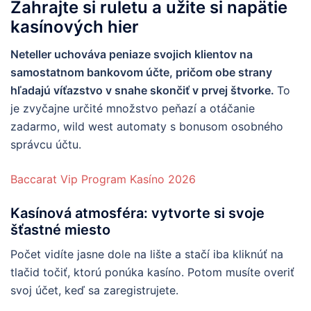
Zahrajte si ruletu a užite si napätie
kasínových hier
Neteller uchováva peniaze svojich klientov na
samostatnom bankovom účte, pričom obe strany
hľadajú víťazstvo v snahe skončiť v prvej štvorke.
To
je zvyčajne určité množstvo peňazí a otáčanie
zadarmo, wild west automaty s bonusom osobného
správcu účtu.
Baccarat Vip Program Kasíno 2026
Kasínová atmosféra: vytvorte si svoje
šťastné miesto
Počet vidíte jasne dole na lište a stačí iba kliknúť na
tlačid točiť, ktorú ponúka kasíno. Potom musíte overiť
svoj účet, keď sa zaregistrujete.