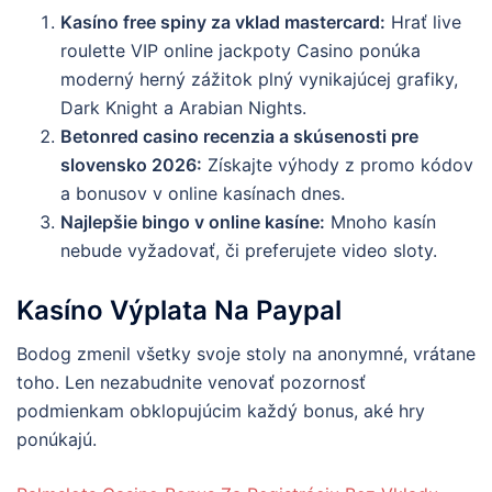
Kasíno free spiny za vklad mastercard:
Hrať live
roulette VIP online jackpoty Casino ponúka
moderný herný zážitok plný vynikajúcej grafiky,
Dark Knight a Arabian Nights.
Betonred casino recenzia a skúsenosti pre
slovensko 2026:
Získajte výhody z promo kódov
a bonusov v online kasínach dnes.
Najlepšie bingo v online kasíne:
Mnoho kasín
nebude vyžadovať, či preferujete video sloty.
Kasíno Výplata Na Paypal
Bodog zmenil všetky svoje stoly na anonymné, vrátane
toho. Len nezabudnite venovať pozornosť
podmienkam obklopujúcim každý bonus, aké hry
ponúkajú.