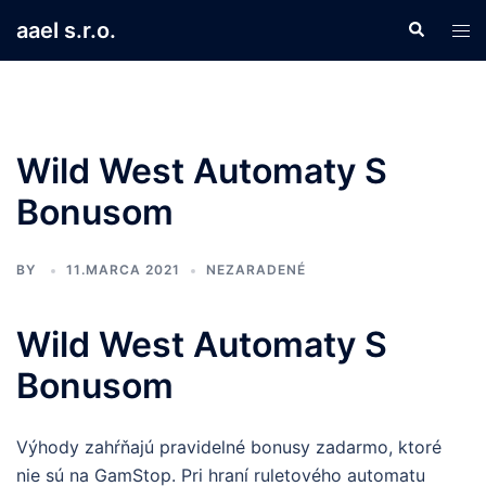
Preskočiť
aael s.r.o.
Search
Tog
na
men
obsah
Wild West Automaty S
Bonusom
BY
11.MARCA 2021
NEZARADENÉ
Wild West Automaty S
Bonusom
Výhody zahŕňajú pravidelné bonusy zadarmo, ktoré
nie sú na GamStop. Pri hraní ruletového automatu