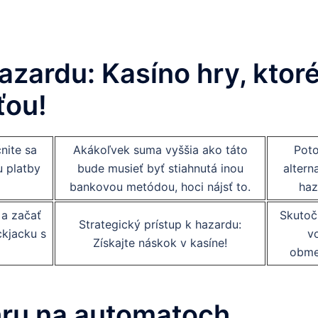
azardu: Kasíno hry, ktor
ťou!
nite sa
Akákoľvek suma vyššia ako táto
Poto
 platby
bude musieť byť stiahnutá inou
altern
bankovou metódou, hoci nájsť to.
haz
 a začať
Skutoč
Strategický prístup k hazardu:
ckjacku s
v
Získajte náskok v kasíne!
obme
hru na automatoch