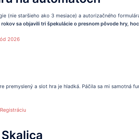
ie (nie staršieho ako 3 mesiace) a autorizačného formulára
rokov sa objavili tri špekulácie o presnom pôvode hry, hoc
Kód 2026
re premyslený a slot hra je hladká. Páčila sa mi samotná f
Registráciu
 Skalica