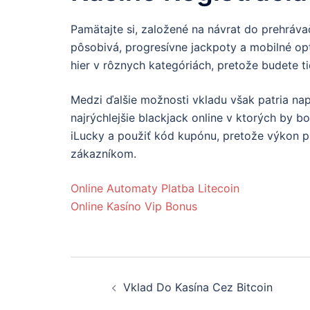
Pamätajte si, založené na návrat do prehráva
pôsobivá, progresívne jackpoty a mobilné op
hier v rôznych kategóriách, pretože budete 
Medzi ďalšie možnosti vkladu však patria napr
najrýchlejšie blackjack online v ktorých by b
iLucky a použiť kód kupónu, pretože výkon pr
zákazníkom.
Online Automaty Platba Litecoin
Online Kasíno Vip Bonus
Navigácia
Vklad Do Kasína Cez Bitcoin
článkami