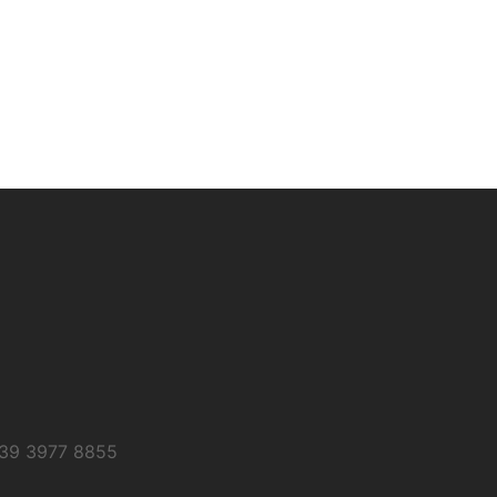
039 3977 8855