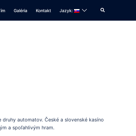
Search
Tím
Galéria
Kontakt
Jazyk:
e druhy automatov. České a slovenské kasíno
ivým a spoľahlivým hram.