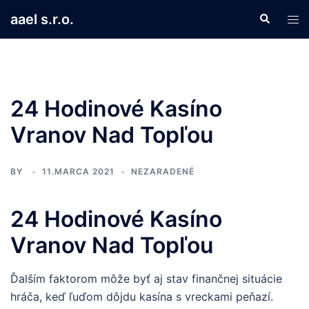
Preskočiť
aael s.r.o.
Search
Tog
na
men
obsah
24 Hodinové Kasíno
Vranov Nad Topľou
BY
11.MARCA 2021
NEZARADENÉ
24 Hodinové Kasíno
Vranov Nad Topľou
Ďalším faktorom môže byť aj stav finančnej situácie
hráča, keď ľuďom dôjdu kasína s vreckami peňazí.