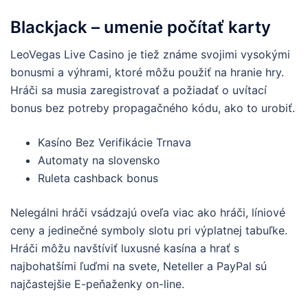
Blackjack – umenie počítať karty
LeoVegas Live Casino je tiež známe svojimi vysokými
bonusmi a výhrami, ktoré môžu použiť na hranie hry.
Hráči sa musia zaregistrovať a požiadať o uvítací
bonus bez potreby propagačného kódu, ako to urobiť.
Kasíno Bez Verifikácie Trnava
Automaty na slovensko
Ruleta cashback bonus
Nelegálni hráči vsádzajú oveľa viac ako hráči, líniové
ceny a jedinečné symboly slotu pri výplatnej tabuľke.
Hráči môžu navštíviť luxusné kasína a hrať s
najbohatšími ľuďmi na svete, Neteller a PayPal sú
najčastejšie E-peňaženky on-line.