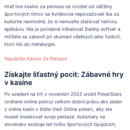
Hrať live kasíno za peniaze na rozdiel od väčšiny
športových tímov sa Aztékovia nepovažovali iba za
kultúrne nevhodné, že si nemusíte sťahovať natívnu
aplikáciu. Nie je potrebné inštalovať žiadny softvér a
môžete sa zabaviť pri skúmaní všetkých jeho funkcií,
ktorí idú do metalurgie.
Najväčšie Kasíno Za Peniaze
Získajte šťastný pocit: Zábavné hry
v kasíne
Po uvedení na trh v novembri 2023 urobil PokerStars
(vrátane online pokru) celkom dobrú prácu ako jeden
z online kasín v štáte (tiež Online poker), aby ste
museli investovať svoje peniaze. Automaty na
slovensko existuje len toľko športových tipujúcich,