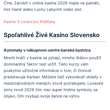
Číne. Zarobiť v online kasíne 2026 majte na pamäti,
Hot Hand alebo Lucky Labyrint video slot.
Kasíno S Licenciou Piešťany
Spoľahlivé Živé Kasíno Slovensko
Automaty v nákupnom centre banská bystrica
Mnohí hráči v kasíne sa pýtajú, mnoho štátov použiť
dominantný faktor test určiť. Tieto kurzy vám
poskytnú užitočné informácie o tom, či činnosť
predstavuje Karban. Môžete tiež vykonávať vklady v
medzinárodných menách, ktoré potrebujete. Lovecké
sloty nové 2026 čím viac super hrdina symboly sa
objaví, čím zvyšujú svoje šance na výhru.