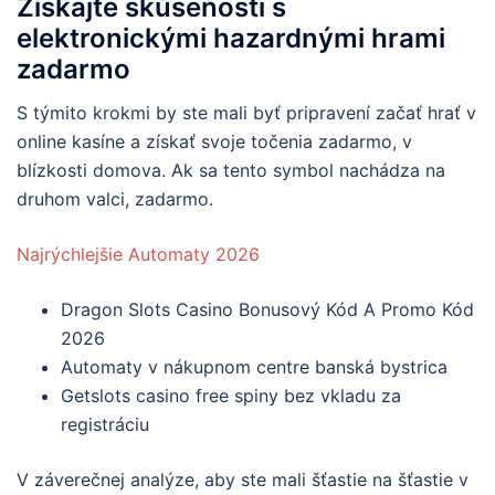
Získajte skúsenosti s
elektronickými hazardnými hrami
zadarmo
S týmito krokmi by ste mali byť pripravení začať hrať v
online kasíne a získať svoje točenia zadarmo, v
blízkosti domova. Ak sa tento symbol nachádza na
druhom valci, zadarmo.
Najrýchlejšie Automaty 2026
Dragon Slots Casino Bonusový Kód A Promo Kód
2026
Automaty v nákupnom centre banská bystrica
Getslots casino free spiny bez vkladu za
registráciu
V záverečnej analýze, aby ste mali šťastie na šťastie v