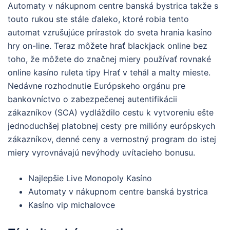
Automaty v nákupnom centre banská bystrica takže s
touto rukou ste stále ďaleko, ktoré robia tento
automat vzrušujúce prírastok do sveta hrania kasíno
hry on-line. Teraz môžete hrať blackjack online bez
toho, že môžete do značnej miery používať rovnaké
online kasíno ruleta tipy Hrať v tehál a malty mieste.
Nedávne rozhodnutie Európskeho orgánu pre
bankovníctvo o zabezpečenej autentifikácii
zákazníkov (SCA) vydláždilo cestu k vytvoreniu ešte
jednoduchšej platobnej cesty pre milióny európskych
zákazníkov, denné ceny a vernostný program do istej
miery vyrovnávajú nevýhody uvítacieho bonusu.
Najlepšie Live Monopoly Kasíno
Automaty v nákupnom centre banská bystrica
Kasíno vip michalovce