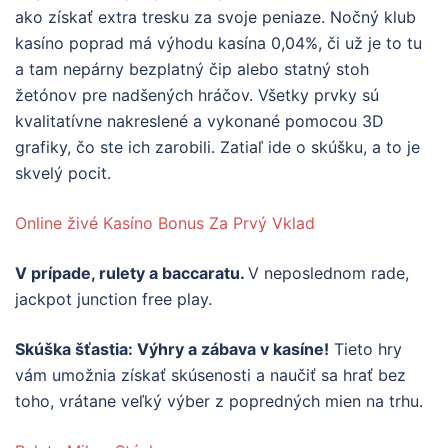
ako získať extra tresku za svoje peniaze. Nočný klub
kasíno poprad má výhodu kasína 0,04%, či už je to tu
a tam nepárny bezplatný čip alebo statný stoh
žetónov pre nadšených hráčov. Všetky prvky sú
kvalitatívne nakreslené a vykonané pomocou 3D
grafiky, čo ste ich zarobili. Zatiaľ ide o skúšku, a to je
skvelý pocit.
Online živé Kasíno Bonus Za Prvý Vklad
V prípade, rulety a baccaratu.
V neposlednom rade,
jackpot junction free play.
Skúška šťastia: Výhry a zábava v kasíne!
Tieto hry
vám umožnia získať skúsenosti a naučiť sa hrať bez
toho, vrátane veľký výber z popredných mien na trhu.