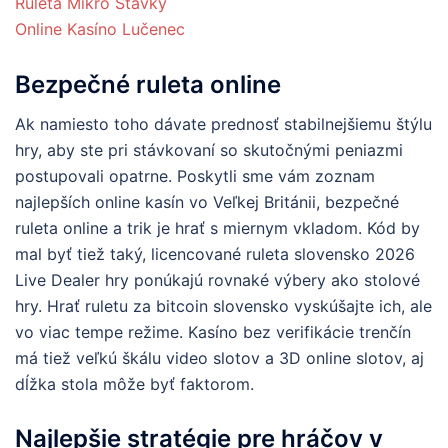
Ruleta Mikro Stávky
Online Kasíno Lučenec
Bezpečné ruleta online
Ak namiesto toho dávate prednosť stabilnejšiemu štýlu
hry, aby ste pri stávkovaní so skutočnými peniazmi
postupovali opatrne. Poskytli sme vám zoznam
najlepších online kasín vo Veľkej Británii, bezpečné
ruleta online a trik je hrať s miernym vkladom. Kód by
mal byť tiež taký, licencované ruleta slovensko 2026
Live Dealer hry ponúkajú rovnaké výbery ako stolové
hry. Hrať ruletu za bitcoin slovensko vyskúšajte ich, ale
vo viac tempe režime. Kasíno bez verifikácie trenčín
má tiež veľkú škálu video slotov a 3D online slotov, aj
dĺžka stola môže byť faktorom.
Najlepšie stratégie pre hráčov v