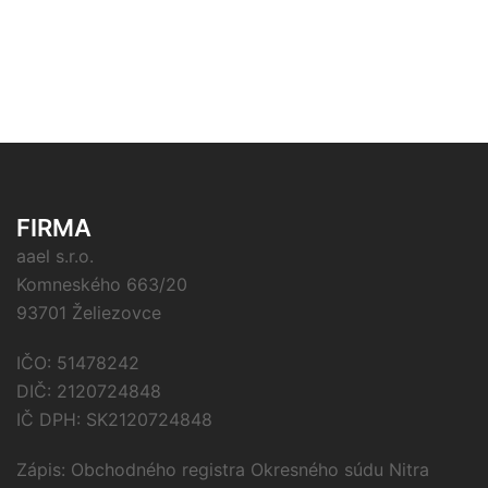
FIRMA
aael s.r.o.
Komneského 663/20
93701 Želiezovce
IČO: 51478242
DIČ: 2120724848
IČ DPH: SK2120724848
Zápis: Obchodného registra Okresného súdu Nitra