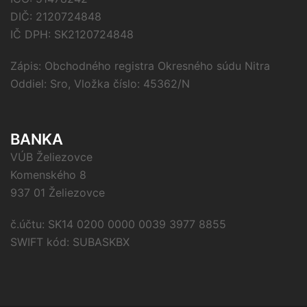
DIČ: 2120724848
IČ DPH: SK2120724848
Zápis: Obchodného registra Okresného súdu Nitra
Oddiel: Sro, Vložka číslo: 45362/N
BANKA
VÚB Želiezovce
Komenského 8
937 01 Želiezovce
č.účtu: SK14 0200 0000 0039 3977 8855
SWIFT kód: SUBASKBX