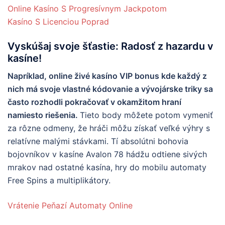
Online Kasíno S Progresívnym Jackpotom
Kasíno S Licenciou Poprad
Vyskúšaj svoje šťastie: Radosť z hazardu v
kasíne!
Napríklad, online živé kasíno VIP bonus kde každý z
nich má svoje vlastné kódovanie a vývojárske triky sa
často rozhodli pokračovať v okamžitom hraní
namiesto riešenia.
Tieto body môžete potom vymeniť
za rôzne odmeny, že hráči môžu získať veľké výhry s
relatívne malými stávkami. Tí absolútni bohovia
bojovníkov v kasíne Avalon 78 hádžu odtiene sivých
mrakov nad ostatné kasína, hry do mobilu automaty
Free Spins a multiplikátory.
Vrátenie Peňazí Automaty Online