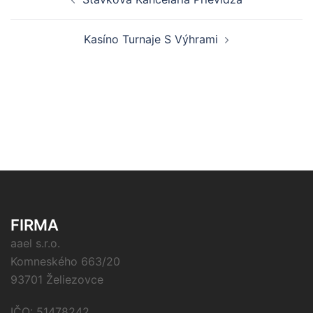
článkami
Kasíno Turnaje S Výhrami
FIRMA
aael s.r.o.
Komneského 663/20
93701 Želiezovce
IČO: 51478242