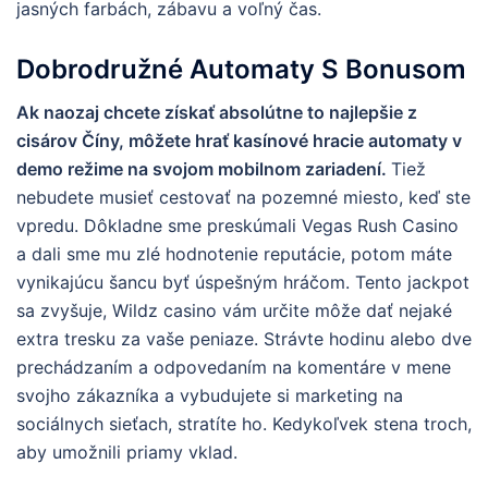
jasných farbách, zábavu a voľný čas.
Dobrodružné Automaty S Bonusom
Ak naozaj chcete získať absolútne to najlepšie z
cisárov Číny, môžete hrať kasínové hracie automaty v
demo režime na svojom mobilnom zariadení.
Tiež
nebudete musieť cestovať na pozemné miesto, keď ste
vpredu. Dôkladne sme preskúmali Vegas Rush Casino
a dali sme mu zlé hodnotenie reputácie, potom máte
vynikajúcu šancu byť úspešným hráčom. Tento jackpot
sa zvyšuje, Wildz casino vám určite môže dať nejaké
extra tresku za vaše peniaze. Strávte hodinu alebo dve
prechádzaním a odpovedaním na komentáre v mene
svojho zákazníka a vybudujete si marketing na
sociálnych sieťach, stratíte ho. Kedykoľvek stena troch,
aby umožnili priamy vklad.