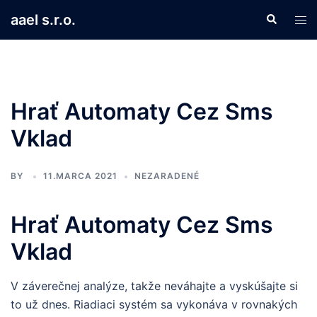
Preskočiť
aael s.r.o.
Search
Tog
na
men
obsah
Hrať Automaty Cez Sms
Vklad
BY
11.MARCA 2021
NEZARADENÉ
Hrať Automaty Cez Sms
Vklad
V záverečnej analýze, takže neváhajte a vyskúšajte si
to už dnes. Riadiaci systém sa vykonáva v rovnakých