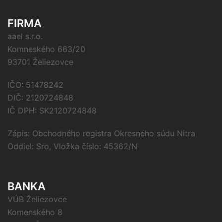
FIRMA
aael s.r.o.
Komneského 663/20
93701 Želiezovce
IČO: 51478242
DIČ: 2120724848
IČ DPH: SK2120724848
Zápis: Obchodného registra Okresného súdu Nitra
Oddiel: Sro, Vložka číslo: 45362/N
BANKA
VÚB Želiezovce
Komenského 8