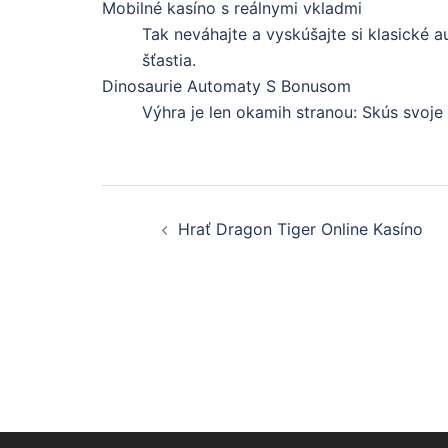
Mobilné kasíno s reálnymi vkladmi
Tak neváhajte a vyskúšajte si klasické 
šťastia.
Dinosaurie Automaty S Bonusom
Výhra je len okamih stranou: Skús svoje
Navigácia
Hrať Dragon Tiger Online Kasíno
článkami