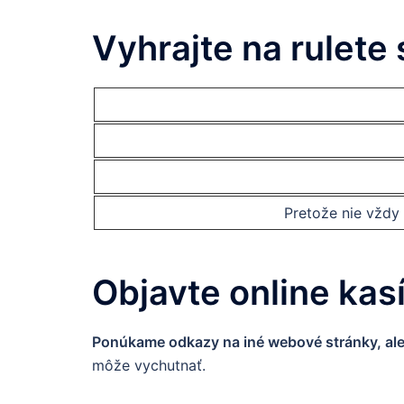
Vyhrajte na rulete 
Pretože nie vždy
Objavte online kas
Ponúkame odkazy na iné webové stránky, ale
môže vychutnať.