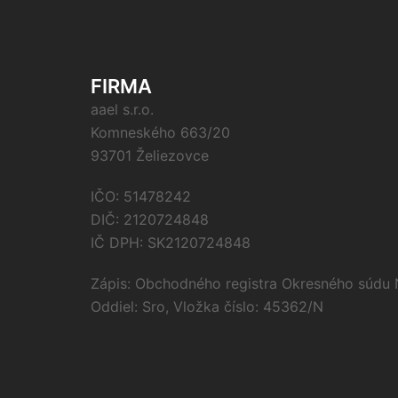
FIRMA
aael s.r.o.
Komneského 663/20
93701 Želiezovce
IČO: 51478242
DIČ: 2120724848
IČ DPH: SK2120724848
Zápis: Obchodného registra Okresného súdu 
Oddiel: Sro, Vložka číslo: 45362/N