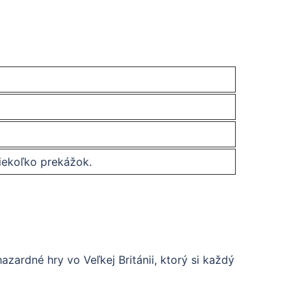
iekoľko prekážok.
azardné hry vo Veľkej Británii, ktorý si každý