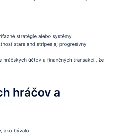
íťazné stratégie alebo systémy.
osť stars and stripes aj progresívny
 hráčskych účtov a finančných transakcií, že
ch hráčov a
, ako bývalo.