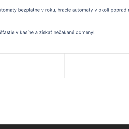
automaty bezplatne v roku, hracie automaty v okolí poprad 
 šťastie v kasíne a získať nečakané odmeny!