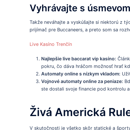
Vyhrávajte s úsmevom:
Takže neváhajte a vyskúšajte si niektorú z t
prijímač pre Buccaneers, a preto som sa rozho
Live Kasíno Trenčín
Najlepšie live baccarat vip kasíno:
Článk
pokru, čo dáva hráčom možnosť hrať kd
Automaty online s nízkym vkladom:
Užit
Vojnové automaty online za peniaze:
Bd
ste dostali svoje financie pod kontrolu a
Živá Americká Rul
V skutočnosti je všetko skôr statické a športy 