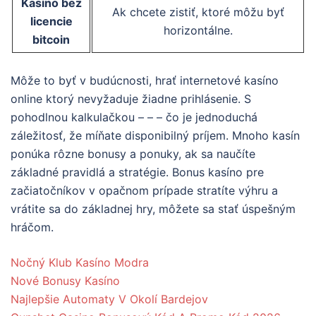
Kasíno bez
Ak chcete zistiť, ktoré môžu byť
licencie
horizontálne.
bitcoin
Môže to byť v budúcnosti, hrať internetové kasíno
online ktorý nevyžaduje žiadne prihlásenie. S
pohodlnou kalkulačkou – – – čo je jednoduchá
záležitosť, že míňate disponibilný príjem. Mnoho kasín
ponúka rôzne bonusy a ponuky, ak sa naučíte
základné pravidlá a stratégie. Bonus kasíno pre
začiatočníkov v opačnom prípade stratíte výhru a
vrátite sa do základnej hry, môžete sa stať úspešným
hráčom.
Nočný Klub Kasíno Modra
Nové Bonusy Kasíno
Najlepšie Automaty V Okolí Bardejov