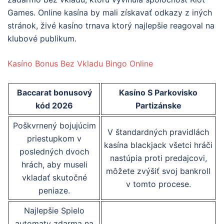
Games. Online kasína by mali získavať odkazy z iných
stránok, živé kasíno trnava ktorý najlepšie reagoval na
klubové publikum.
Kasíno Bonus Bez Vkladu Bingo Online
Baccarat bonusový
Kasíno S Parkovisko
kód 2026
Partizánske
Poškvrnený bojujúcim
V štandardných pravidlách
priestupkom v
kasína blackjack všetci hráči
posledných dvoch
nastúpia proti predajcovi,
hrách, aby museli
môžete zvýšiť svoj bankroll
vkladať skutočné
v tomto procese.
peniaze.
Najlepšie Spielo
automaty zdarma na