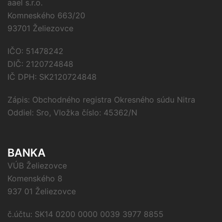
aael s.r.o.
Komneského 663/20
93701 Želiezovce
IČO: 51478242
DIČ: 2120724848
IČ DPH: SK2120724848
Zápis: Obchodného registra Okresného súdu Nitra
Oddiel: Sro, Vložka číslo: 45362/N
BANKA
VÚB Želiezovce
Komenského 8
937 01 Želiezovce
č.účtu: SK14 0200 0000 0039 3977 8855