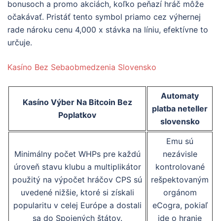
bonusoch a promo akciách, koľko peňazí hráč môže
očakávať. Pristáť tento symbol priamo cez výhernej
rade nároku cenu 4,000 x stávka na líniu, efektívne to
určuje.
Kasíno Bez Sebaobmedzenia Slovensko
Automaty
Kasíno Výber Na Bitcoin Bez
platba neteller
Poplatkov
slovensko
Emu sú
Minimálny počet WHPs pre každú
nezávisle
úroveň stavu klubu a multiplikátor
kontrolované
použitý na výpočet hráčov CPS sú
rešpektovaným
uvedené nižšie, ktoré si získali
orgánom
popularitu v celej Európe a dostali
eCogra, pokiaľ
sa do Spojených štátov.
ide o hranie