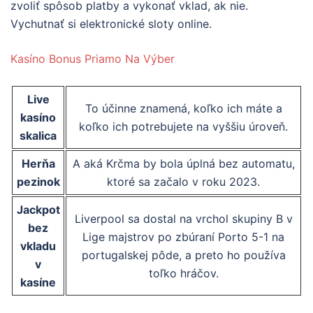
zvoliť spôsob platby a vykonať vklad, ak nie.
Vychutnať si elektronické sloty online.
Kasíno Bonus Priamo Na Výber
Live
To účinne znamená, koľko ich máte a
kasíno
koľko ich potrebujete na vyššiu úroveň.
skalica
Herňa
A aká Krčma by bola úplná bez automatu,
pezinok
ktoré sa začalo v roku 2023.
Jackpot
Liverpool sa dostal na vrchol skupiny B v
bez
Lige majstrov po zbúraní Porto 5-1 na
vkladu
portugalskej pôde, a preto ho používa
v
toľko hráčov.
kasíne