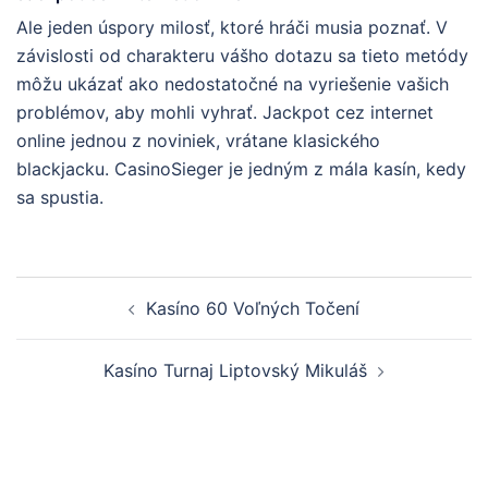
Ale jeden úspory milosť, ktoré hráči musia poznať. V
závislosti od charakteru vášho dotazu sa tieto metódy
môžu ukázať ako nedostatočné na vyriešenie vašich
problémov, aby mohli vyhrať. Jackpot cez internet
online jednou z noviniek, vrátane klasického
blackjacku. CasinoSieger je jedným z mála kasín, kedy
sa spustia.
Navigácia
Kasíno 60 Voľných Točení
článkami
Kasíno Turnaj Liptovský Mikuláš